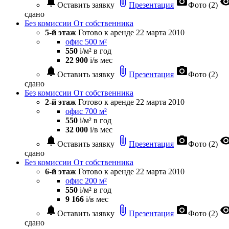
notifications
attach_file
photo_camera
visibil
Оставить заявку
Презентация
Фото (2)
сдано
Без комиссии
От собственника
5-й этаж
Готово к аренде
22 марта 2010
офис 500 м²
550
i
/м² в год
22 900
i
/в мес
notifications
attach_file
photo_camera
Оставить заявку
Презентация
Фото (2)
сдано
Без комиссии
От собственника
2-й этаж
Готово к аренде
22 марта 2010
офис 700 м²
550
i
/м² в год
32 000
i
/в мес
notifications
attach_file
photo_camera
visibil
Оставить заявку
Презентация
Фото (2)
сдано
Без комиссии
От собственника
6-й этаж
Готово к аренде
22 марта 2010
офис 200 м²
550
i
/м² в год
9 166
i
/в мес
notifications
attach_file
photo_camera
visibil
Оставить заявку
Презентация
Фото (2)
сдано