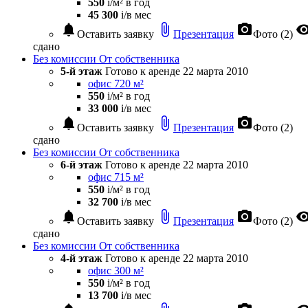
550
i
/м² в год
45 300
i
/в мес
notifications
attach_file
photo_camera
visibil
Оставить заявку
Презентация
Фото (2)
сдано
Без комиссии
От собственника
5-й этаж
Готово к аренде
22 марта 2010
офис 720 м²
550
i
/м² в год
33 000
i
/в мес
notifications
attach_file
photo_camera
Оставить заявку
Презентация
Фото (2)
сдано
Без комиссии
От собственника
6-й этаж
Готово к аренде
22 марта 2010
офис 715 м²
550
i
/м² в год
32 700
i
/в мес
notifications
attach_file
photo_camera
visibil
Оставить заявку
Презентация
Фото (2)
сдано
Без комиссии
От собственника
4-й этаж
Готово к аренде
22 марта 2010
офис 300 м²
550
i
/м² в год
13 700
i
/в мес