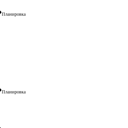
ity
Планировка
ity
Планировка