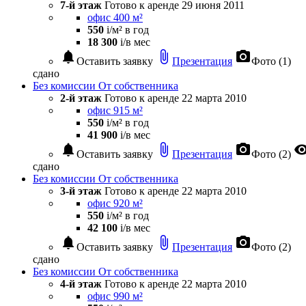
7-й этаж
Готово к аренде
29 июня 2011
офис 400 м²
550
i
/м² в год
18 300
i
/в мес
notifications
attach_file
photo_camera
Оставить заявку
Презентация
Фото (1)
сдано
Без комиссии
От собственника
2-й этаж
Готово к аренде
22 марта 2010
офис 915 м²
550
i
/м² в год
41 900
i
/в мес
notifications
attach_file
photo_camera
visibil
Оставить заявку
Презентация
Фото (2)
сдано
Без комиссии
От собственника
3-й этаж
Готово к аренде
22 марта 2010
офис 920 м²
550
i
/м² в год
42 100
i
/в мес
notifications
attach_file
photo_camera
Оставить заявку
Презентация
Фото (2)
сдано
Без комиссии
От собственника
4-й этаж
Готово к аренде
22 марта 2010
офис 990 м²