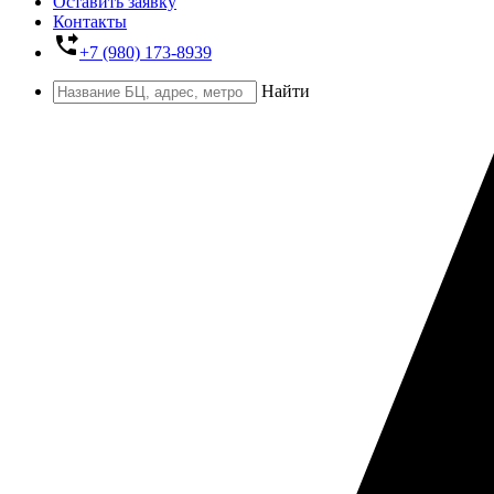
Оставить заявку
Контакты
phone_forwarded
+7 (980) 173-8939
Найти