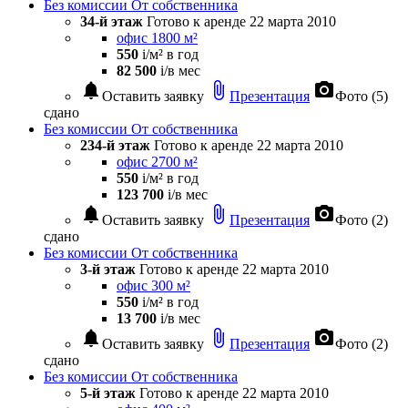
Без комиссии
От собственника
34-й этаж
Готово к аренде
22 марта 2010
офис 1800 м²
550
i
/м² в год
82 500
i
/в мес
notifications
attach_file
photo_camera
Оставить заявку
Презентация
Фото (5)
сдано
Без комиссии
От собственника
234-й этаж
Готово к аренде
22 марта 2010
офис 2700 м²
550
i
/м² в год
123 700
i
/в мес
notifications
attach_file
photo_camera
Оставить заявку
Презентация
Фото (2)
сдано
Без комиссии
От собственника
3-й этаж
Готово к аренде
22 марта 2010
офис 300 м²
550
i
/м² в год
13 700
i
/в мес
notifications
attach_file
photo_camera
Оставить заявку
Презентация
Фото (2)
сдано
Без комиссии
От собственника
5-й этаж
Готово к аренде
22 марта 2010