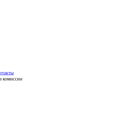
нтакты
ез комиссии