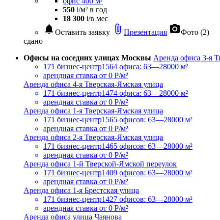
офис 400 м²
550
i
/м² в год
18 300
i
/в мес
notifications
attach_file
photo_camera
Оставить заявку
Презентация
Фото (2)
сдано
Офисы на соседних улицах Москвы
Аренда офиса 3-я Т
171 бизнес-центр
1564 офиса: 63—28000 м²
арендная ставка
от 0 Р/м²
Аренда офиса 4-я Тверская-Ямская улица
171 бизнес-центр
1474 офиса: 63—28000 м²
арендная ставка
от 0 Р/м²
Аренда офиса 1-я Тверская-Ямская улица
171 бизнес-центр
1565 офисов: 63—28000 м²
арендная ставка
от 0 Р/м²
Аренда офиса 2-я Тверская-Ямская улица
171 бизнес-центр
1465 офисов: 63—28000 м²
арендная ставка
от 0 Р/м²
Аренда офиса 1-й Тверской-Ямской переулок
171 бизнес-центр
1409 офисов: 63—28000 м²
арендная ставка
от 0 Р/м²
Аренда офиса 1-я Брестская улица
171 бизнес-центр
1427 офисов: 63—28000 м²
арендная ставка
от 0 Р/м²
Аренда офиса улица Чаянова