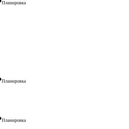
ity
Планировка
ity
Планировка
ity
Планировка