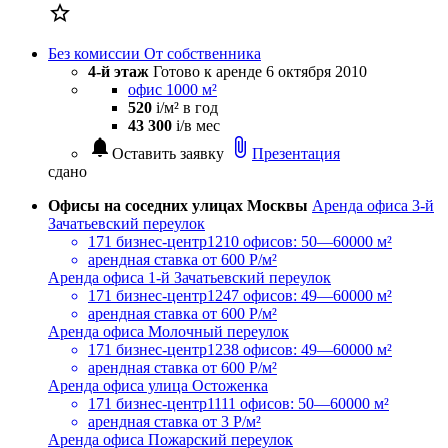

Без комиссии
От собственника
4-й этаж
Готово к аренде
6 октября 2010
офис 1000 м²
520
i
/м² в год
43 300
i
/в мес
notifications
attach_file
Оставить заявку
Презентация
сдано
Офисы на соседних улицах Москвы
Аренда офиса 3-й
Зачатьевский переулок
171 бизнес-центр
1210 офисов: 50—60000 м²
арендная ставка
от 600 Р/м²
Аренда офиса 1-й Зачатьевский переулок
171 бизнес-центр
1247 офисов: 49—60000 м²
арендная ставка
от 600 Р/м²
Аренда офиса Молочный переулок
171 бизнес-центр
1238 офисов: 49—60000 м²
арендная ставка
от 600 Р/м²
Аренда офиса улица Остоженка
171 бизнес-центр
1111 офисов: 50—60000 м²
арендная ставка
от 3 Р/м²
Аренда офиса Пожарский переулок