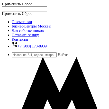
Применить
Сброс
Применить
Сброс
О компании
Бизнес-центры Москвы
Для собственников
Оставить заявку
Контакты
phone_forwarded
+7 (980) 173-8939
Найти