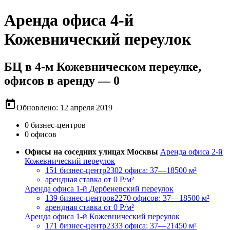
Аренда офиса 4-й
Кожевнический переулок
БЦ в 4-м Кожевническом переулке,
офисов в аренду — 0
today
Обновлено: 12 апреля 2019
0 бизнес-центров
0 офисов
Офисы на соседних улицах Москвы
Аренда офиса 2-й
Кожевнический переулок
151 бизнес-центр
2302 офиса: 37—18500 м²
арендная ставка
от 0 Р/м²
Аренда офиса 1-й Дербеневский переулок
139 бизнес-центров
2270 офисов: 37—18500 м²
арендная ставка
от 0 Р/м²
Аренда офиса 1-й Кожевнический переулок
171 бизнес-центр
2333 офиса: 37—21450 м²