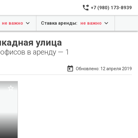
phone_forwarded
+7 (980) 173-8939


не важно
Ставка аренды:
не важно
икадная улица
 офисов в аренду — 1
today
Обновлено: 12 апреля 2019

ЦАО
 район
2
0 0