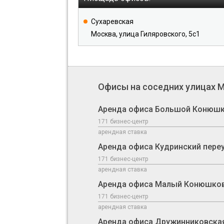
Сухаревская
Москва, улица Гиляровского, 5с1
Офисы на соседних улицах 
Аренда офиса Большой Конюшк
171 бизнес-центр
арендная ставка
Аренда офиса Кудринский пере
171 бизнес-центр
арендная ставка
Аренда офиса Малый Конюшков
171 бизнес-центр
арендная ставка
Аренда офиса Дружинниковская