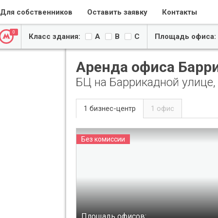
Для собственников
Оставить заявку
Контакты
0
Класс здания:
A
B
C
Площадь офиса:
Аренда офиса Барр
БЦ на Баррикадной улице,
1 бизнес-центр
1 офис
Без комиссии
Мещанский
Площадь офисов: