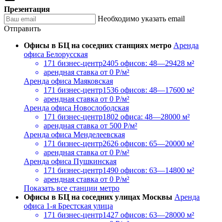
Презентация
Необходимо указать email
Отправить
Офисы в БЦ на соседних станциях метро
Аренда
офиса Белорусская
171 бизнес-центр
2405 офисов: 48—29428 м²
арендная ставка
от 0 Р/м²
Аренда офиса Маяковская
171 бизнес-центр
1536 офисов: 48—17600 м²
арендная ставка
от 0 Р/м²
Аренда офиса Новослободская
171 бизнес-центр
1802 офиса: 48—28000 м²
арендная ставка
от 500 Р/м²
Аренда офиса Менделеевская
171 бизнес-центр
2626 офисов: 65—20000 м²
арендная ставка
от 0 Р/м²
Аренда офиса Пушкинская
171 бизнес-центр
1490 офисов: 63—14800 м²
арендная ставка
от 0 Р/м²
Показать все станции метро
Офисы в БЦ на соседних улицах Москвы
Аренда
офиса 1-я Брестская улица
171 бизнес-центр
1427 офисов: 63—28000 м²