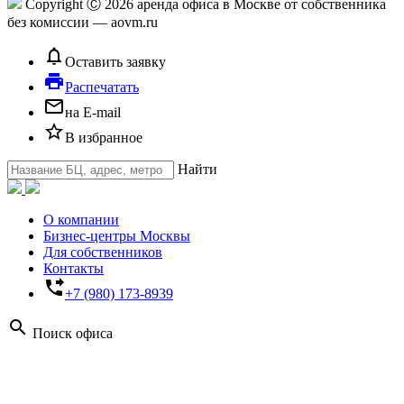
Copyright Ⓒ 2026 аренда офиса в Москве от собственника
без комиссии — aovm.ru
notifications_none
Оставить заявку
local_printshop
Распечатать
mail_outline
на E-mail
star_border
В избранное
Найти
О компании
Бизнес-центры Москвы
Для собственников
Контакты
phone_forwarded
+7 (980) 173-8939
search
Поиск офиса