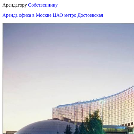
Арендатору
Собственнику
Аренда офиса в Москве
ЦАО
метро Достоевская