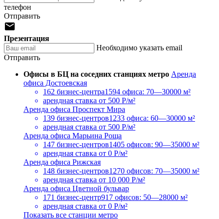
телефон
Отправить

Презентация
Необходимо указать email
Отправить
Офисы в БЦ на соседних станциях метро
Аренда
офиса Достоевская
162 бизнес-центра
1594 офиса: 70—30000 м²
арендная ставка
от 500 Р/м²
Аренда офиса Проспект Мира
139 бизнес-центров
1233 офиса: 60—30000 м²
арендная ставка
от 500 Р/м²
Аренда офиса Марьина Роща
147 бизнес-центров
1405 офисов: 90—35000 м²
арендная ставка
от 0 Р/м²
Аренда офиса Рижская
148 бизнес-центров
1270 офисов: 70—35000 м²
арендная ставка
от 10 000 Р/м²
Аренда офиса Цветной бульвар
171 бизнес-центр
917 офисов: 50—28000 м²
арендная ставка
от 0 Р/м²
Показать все станции метро