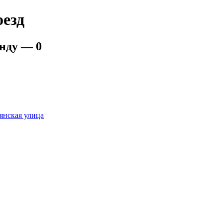
оезд
енду — 0
янская улица