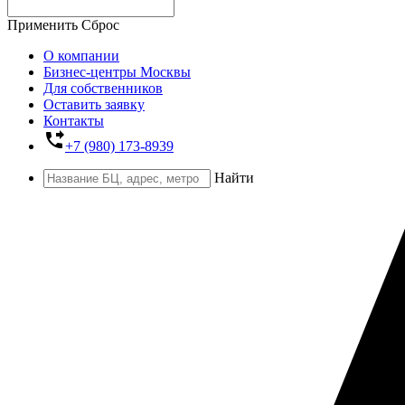
Применить
Сброс
О компании
Бизнес-центры Москвы
Для собственников
Оставить заявку
Контакты
phone_forwarded
+7 (980) 173-8939
Найти