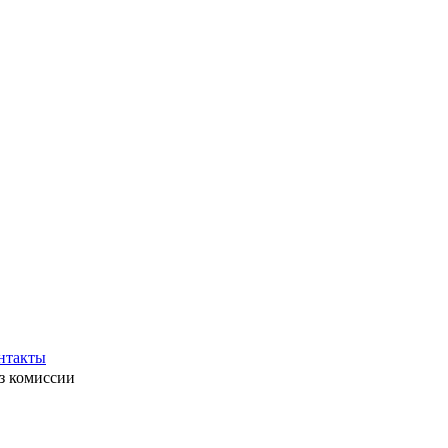
нтакты
ез комиссии