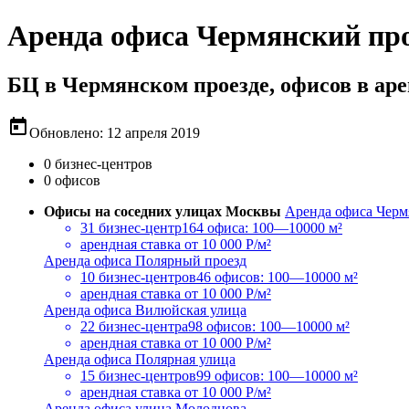
Аренда офиса Чермянский пр
БЦ в Чермянском проезде, офисов в ар
today
Обновлено: 12 апреля 2019
0 бизнес-центров
0 офисов
Офисы на соседних улицах Москвы
Аренда офиса Черм
31 бизнес-центр
164 офиса: 100—10000 м²
арендная ставка
от 10 000 Р/м²
Аренда офиса Полярный проезд
10 бизнес-центров
46 офисов: 100—10000 м²
арендная ставка
от 10 000 Р/м²
Аренда офиса Вилюйская улица
22 бизнес-центра
98 офисов: 100—10000 м²
арендная ставка
от 10 000 Р/м²
Аренда офиса Полярная улица
15 бизнес-центров
99 офисов: 100—10000 м²
арендная ставка
от 10 000 Р/м²
Аренда офиса улица Молодцова