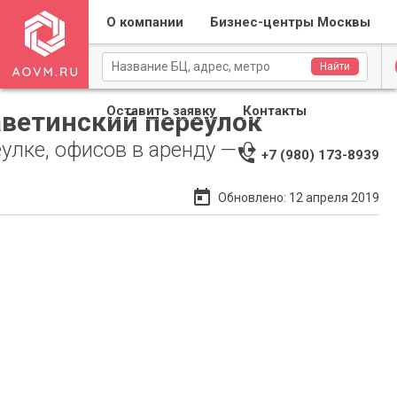
О компании
Бизнес-центры Москвы
Для собственников
Найти
Оставить заявку
Контакты
аветинский переулок
улке, офисов в аренду — 0
phone_forwarded
+7 (980) 173-8939
Применить
Сброс
today
Обновлено: 12 апреля 2019
Применить
Сброс