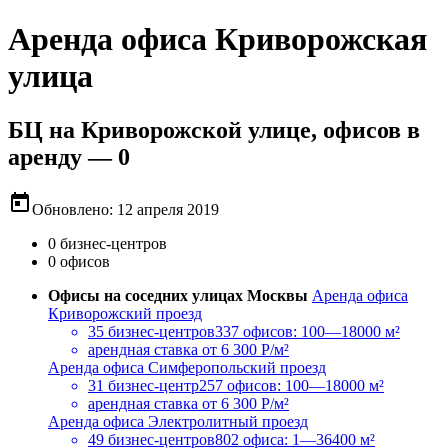
Аренда офиса Криворожская
улица
БЦ на Криворожской улице, офисов в
аренду — 0
today
Обновлено: 12 апреля 2019
0 бизнес-центров
0 офисов
Офисы на соседних улицах Москвы
Аренда офиса
Криворожский проезд
35 бизнес-центров
337 офисов: 100—18000 м²
арендная ставка
от 6 300 Р/м²
Аренда офиса Симферопольский проезд
31 бизнес-центр
257 офисов: 100—18000 м²
арендная ставка
от 6 300 Р/м²
Аренда офиса Электролитный проезд
49 бизнес-центров
802 офиса: 1—36400 м²