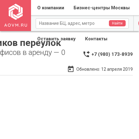
О компании
Бизнес-центры Москвы
Для собственников
Найти
Оставить заявку
Контакты
иков переулок
фисов в аренду — 0
phone_forwarded
+7 (980) 173-8939
Применить
Сброс
today
Обновлено: 12 апреля 2019
Применить
Сброс