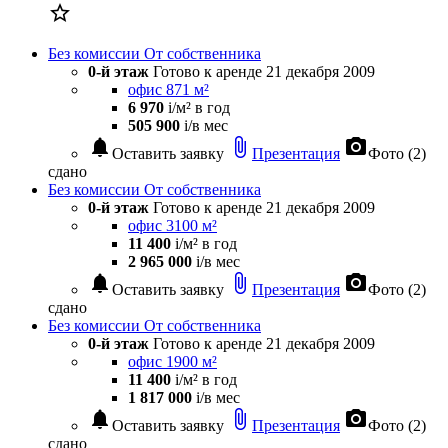

Без комиссии
От собственника
0-й этаж
Готово к аренде
21 декабря 2009
офис 871 м²
6 970
i
/м² в год
505 900
i
/в мес
notifications
attach_file
photo_camera
Оставить заявку
Презентация
Фото (2)
сдано
Без комиссии
От собственника
0-й этаж
Готово к аренде
21 декабря 2009
офис 3100 м²
11 400
i
/м² в год
2 965 000
i
/в мес
notifications
attach_file
photo_camera
Оставить заявку
Презентация
Фото (2)
сдано
Без комиссии
От собственника
0-й этаж
Готово к аренде
21 декабря 2009
офис 1900 м²
11 400
i
/м² в год
1 817 000
i
/в мес
notifications
attach_file
photo_camera
Оставить заявку
Презентация
Фото (2)
сдано