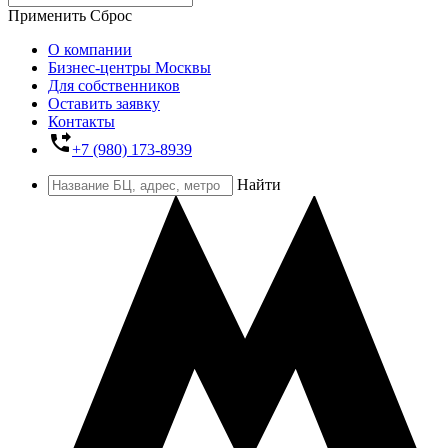
Применить
Сброс
О компании
Бизнес-центры Москвы
Для собственников
Оставить заявку
Контакты
phone_forwarded
+7 (980) 173-8939
Найти