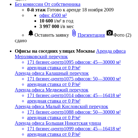
Без комиссии
От собственника
0-й этаж
Готово к аренде
18 ноября 2009
офис 4500 м²
10 600
i
/м² в год
3 997 000
i
/в мес
notifications
attach_file
photo_camera
Оставить заявку
Презентация
Фото (2)
сдано
Офисы на соседних улицах Москвы
Аренда офиса
Мерзляковский переулок
171 бизнес-центр
1095 офисов: 45—30000 м²
арендная ставка
от 0 Р/м²
Аренда офиса Калашный переулок
171 бизнес-центр
1075 офисов: 50—30000 м²
арендная ставка
от 0 Р/м²
Аренда офиса Медвежий переулок
171 бизнес-центр
1014 офисов: 45—16418 м²
арендная ставка
от 0 Р/м²
Аренда офиса Малый Кисловский переулок
171 бизнес-центр
1088 офисов: 50—30000 м²
арендная ставка
от 0 Р/м²
Аренда офиса Большая Никитская улица
171 бизнес-центр
1099 офисов: 45—16418 м²
арендная ставка
от 0 Р/м²