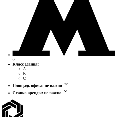
0
Класс здания:
A
B
C

Площадь офиса:
не важно

Ставка аренды:
не важно