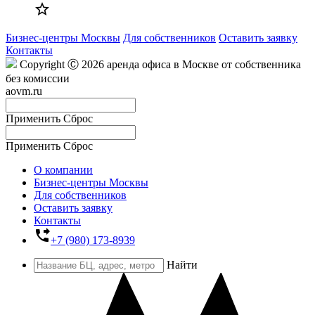

Бизнес-центры Москвы
Для собственников
Оставить заявку
Контакты
Copyright Ⓒ 2026 аренда офиса в Москве от собственника
без комиссии
aovm.ru
Применить
Сброс
Применить
Сброс
О компании
Бизнес-центры Москвы
Для собственников
Оставить заявку
Контакты
phone_forwarded
+7 (980) 173-8939
Найти