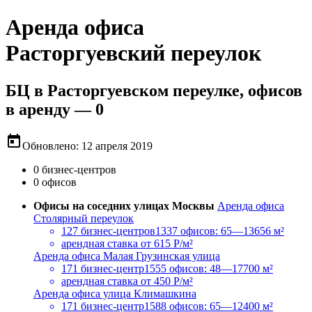
Аренда офиса
Расторгуевский переулок
БЦ в Расторгуевском переулке, офисов
в аренду — 0
today
Обновлено: 12 апреля 2019
0 бизнес-центров
0 офисов
Офисы на соседних улицах Москвы
Аренда офиса
Столярный переулок
127 бизнес-центров
1337 офисов: 65—13656 м²
арендная ставка
от 615 Р/м²
Аренда офиса Малая Грузинская улица
171 бизнес-центр
1555 офисов: 48—17700 м²
арендная ставка
от 450 Р/м²
Аренда офиса улица Климашкина
171 бизнес-центр
1588 офисов: 65—12400 м²