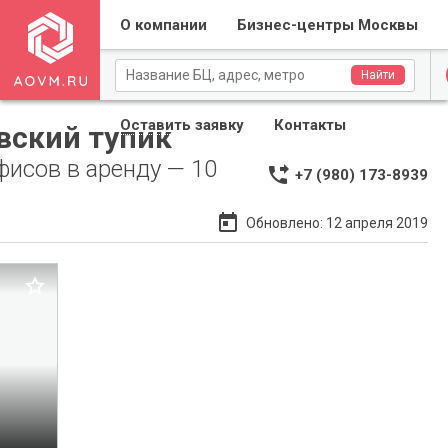
О компании
Бизнес-центры Москвы
Для собственников
Найти
Оставить заявку
Контакты
вский тупик
фисов в аренду — 10
phone_forwarded
+7 (980) 173-8939
Применить
Сброс
today
Обновлено: 12 апреля 2019
Применить
Сброс

ЦАО
й район
0
0 0