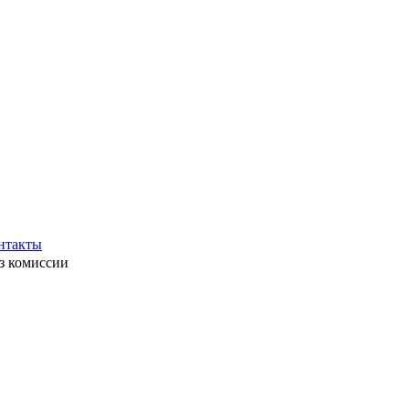
нтакты
ез комиссии