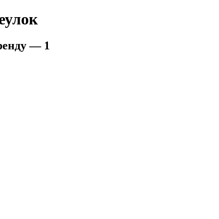
еулок
ренду — 1