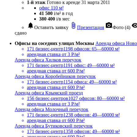
1-й этаж
Готово к аренде
31 марта 2011
офис 110 м²
41 500
i
/м² в год
380 400
i
/в мес
notifications
attach_file
photo_camera
visibil
Оставить заявку
Презентация
Фото (4)
сдано
Офисы на соседних улицах Москвы
Аренда офиса Ново
171 бизнес-центр
1198 офисов: 65—60000 м²
арендная ставка
от 3 Р/м²
Аренда офиса Хилков переулок
171 бизнес-центр
1191 офис: 49—60000 м²
арендная ставка
от 600 Р/м²
Аренда офиса Коробейников переулок
171 бизнес-центр
1154 офиса: 49—60000 м²
арендная ставка
от 600 Р/м²
Аренда офиса Крымский проезд
156 бизнес-центров
1027 офисов: 80—60000 м²
арендная ставка
от 3 Р/м²
Аренда офиса Молочный переулок
171 бизнес-центр
1238 офисов: 49—60000 м²
арендная ставка
от 600 Р/м²
Аренда офиса Бутиковский переулок
171 бизнес-центр
1358 офисов: 49—60000 м²
арендная ставка
от 600 Р/м²