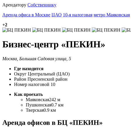
Арендатору
Собственнику
Аренда офиса в Москве
ЦАО
10-я налоговая
метро Маяковская
+2
Бизнес-центр «ПЕКИН»
Москва, Большая Садовая улица, 5
Где находится
Округ
Центральный (ЦАО)
Район
Пресненский район
Номер налоговой
10
Как проехать
Маяковская
242 м
Пушкинская
0.7 км
Тверская
0.9 км
Аренда офисов в БЦ «ПЕКИН»