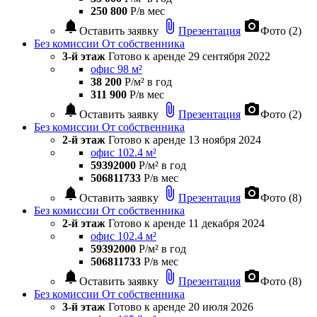
250 800
Р/в мес
notifications
attach_file
photo_camera
Оставить заявку
Презентация
Фото (2)
Без комиссии
От собственника
3-й этаж
Готово к аренде
29 сентября 2022
офис 98 м²
38 200
Р/м² в год
311 900
Р/в мес
notifications
attach_file
photo_camera
Оставить заявку
Презентация
Фото (2)
Без комиссии
От собственника
2-й этаж
Готово к аренде
13 ноября 2024
офис 102.4 м²
59392000
Р/м² в год
506811733
Р/в мес
notifications
attach_file
photo_camera
Оставить заявку
Презентация
Фото (8)
Без комиссии
От собственника
2-й этаж
Готово к аренде
11 декабря 2024
офис 102.4 м²
59392000
Р/м² в год
506811733
Р/в мес
notifications
attach_file
photo_camera
Оставить заявку
Презентация
Фото (8)
Без комиссии
От собственника
3-й этаж
Готово к аренде
20 июля 2026