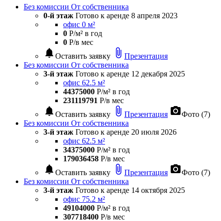
Без комиссии
От собственника
0-й этаж
Готово к аренде
8 апреля 2023
офис 0 м²
0
Р/м² в год
0
Р/в мес
notifications
attach_file
Оставить заявку
Презентация
Без комиссии
От собственника
3-й этаж
Готово к аренде
12 декабря 2025
офис 62.5 м²
44375000
Р/м² в год
231119791
Р/в мес
notifications
attach_file
photo_camera
Оставить заявку
Презентация
Фото (7)
Без комиссии
От собственника
3-й этаж
Готово к аренде
20 июля 2026
офис 62.5 м²
34375000
Р/м² в год
179036458
Р/в мес
notifications
attach_file
photo_camera
Оставить заявку
Презентация
Фото (7)
Без комиссии
От собственника
3-й этаж
Готово к аренде
14 октября 2025
офис 75.2 м²
49104000
Р/м² в год
307718400
Р/в мес