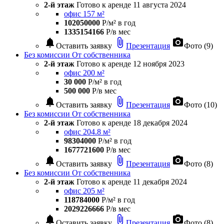
2-й этаж
Готово к аренде
11 августа 2024
офис 157 м²
102050000
Р/м² в год
1335154166
Р/в мес
notifications
attach_file
photo_camera
Оставить заявку
Презентация
Фото (9)
Без комиссии
От собственника
2-й этаж
Готово к аренде
12 ноября 2023
офис 200 м²
30 000
Р/м² в год
500 000
Р/в мес
notifications
attach_file
photo_camera
Оставить заявку
Презентация
Фото (10)
Без комиссии
От собственника
2-й этаж
Готово к аренде
18 декабря 2024
офис 204.8 м²
98304000
Р/м² в год
1677721600
Р/в мес
notifications
attach_file
photo_camera
Оставить заявку
Презентация
Фото (8)
Без комиссии
От собственника
2-й этаж
Готово к аренде
11 декабря 2024
офис 205 м²
118784000
Р/м² в год
2029226666
Р/в мес
notifications
attach_file
photo_camera
Оставить заявку
Презентация
Фото (8)