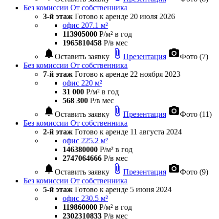
Без комиссии
От собственника
3-й этаж
Готово к аренде
20 июля 2026
офис 207.1 м²
113905000
Р/м² в год
1965810458
Р/в мес
notifications
attach_file
photo_camera
Оставить заявку
Презентация
Фото (7)
Без комиссии
От собственника
7-й этаж
Готово к аренде
22 ноября 2023
офис 220 м²
31 000
Р/м² в год
568 300
Р/в мес
notifications
attach_file
photo_camera
Оставить заявку
Презентация
Фото (11)
Без комиссии
От собственника
2-й этаж
Готово к аренде
11 августа 2024
офис 225.2 м²
146380000
Р/м² в год
2747064666
Р/в мес
notifications
attach_file
photo_camera
Оставить заявку
Презентация
Фото (9)
Без комиссии
От собственника
5-й этаж
Готово к аренде
5 июня 2024
офис 230.5 м²
119860000
Р/м² в год
2302310833
Р/в мес