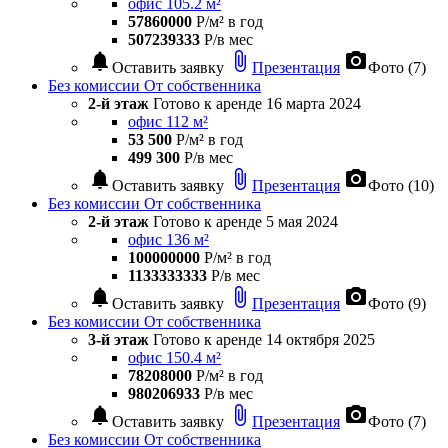
офис 105.2 м²
57860000
Р/м² в год
507239333
Р/в мес
notifications
attach_file
photo_camera
Оставить заявку
Презентация
Фото (7)
Без комиссии
От собственника
2-й этаж
Готово к аренде
16 марта 2024
офис 112 м²
53 500
Р/м² в год
499 300
Р/в мес
notifications
attach_file
photo_camera
Оставить заявку
Презентация
Фото (10)
Без комиссии
От собственника
2-й этаж
Готово к аренде
5 мая 2024
офис 136 м²
100000000
Р/м² в год
1133333333
Р/в мес
notifications
attach_file
photo_camera
Оставить заявку
Презентация
Фото (9)
Без комиссии
От собственника
3-й этаж
Готово к аренде
14 октября 2025
офис 150.4 м²
78208000
Р/м² в год
980206933
Р/в мес
notifications
attach_file
photo_camera
Оставить заявку
Презентация
Фото (7)
Без комиссии
От собственника