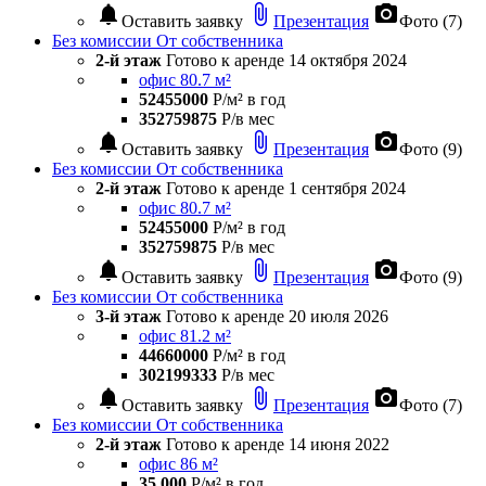
notifications
attach_file
photo_camera
Оставить заявку
Презентация
Фото (7)
Без комиссии
От собственника
2-й этаж
Готово к аренде
14 октября 2024
офис 80.7 м²
52455000
Р/м² в год
352759875
Р/в мес
notifications
attach_file
photo_camera
Оставить заявку
Презентация
Фото (9)
Без комиссии
От собственника
2-й этаж
Готово к аренде
1 сентября 2024
офис 80.7 м²
52455000
Р/м² в год
352759875
Р/в мес
notifications
attach_file
photo_camera
Оставить заявку
Презентация
Фото (9)
Без комиссии
От собственника
3-й этаж
Готово к аренде
20 июля 2026
офис 81.2 м²
44660000
Р/м² в год
302199333
Р/в мес
notifications
attach_file
photo_camera
Оставить заявку
Презентация
Фото (7)
Без комиссии
От собственника
2-й этаж
Готово к аренде
14 июня 2022
офис 86 м²
35 000
Р/м² в год