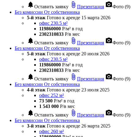
notifications
attach_file
photo_camera
Оставить заявку
Презентация
Фото (9)
Без комиссии
От собственника
5-й этаж
Готово к аренде
15 марта 2026
офис 230.5 м²
119860000
Р/м² в год
2302310833
Р/в мес
notifications
attach_file
photo_camera
Оставить заявку
Презентация
Фото (9)
Без комиссии
От собственника
5-й этаж
Готово к аренде
20 июля 2026
офис 230.5 м²
119860000
Р/м² в год
2302310833
Р/в мес
notifications
attach_file
photo_camera
Оставить заявку
Презентация
Фото (9)
Без комиссии
От собственника
4-й этаж
Готово к аренде
23 июля 2025
офис 252 м²
73 500
Р/м² в год
1 543 000
Р/в мес
notifications
attach_file
photo_camera
Оставить заявку
Презентация
Фото (9)
Без комиссии
От собственника
3-й этаж
Готово к аренде
26 марта 2025
офис 260 м²
158600000
Р/м² в год