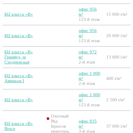
офис 956
БЦ класса «B»
м²
15 000
i
/м²
123-й этаж
офис 956
БЦ класса «B»
м²
20 000
i
/м²
123-й этаж
БЦ класса «B»
офис 972
Гринвуд- м
м²
13 000
i
/м²
Сходненская
2-й этаж
офис 1 000
БЦ класса «B»
м²
400
i
/м²
Авиньон I
2-й этаж
офис 1 000
БЦ класса «B»
м²
2 500
i
/м²
123-й этаж
Охотный
Ряд
офис 835
БЦ класса «B»
Брюсов
м²
37 000
i
/м²
Bruce
переулок,
3-й этаж