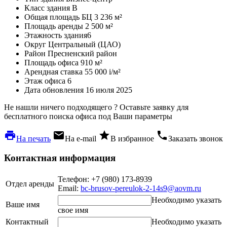
Класс здания
B
Общая площадь БЦ
3 236 м²
Площадь аренды
2 500 м²
Этажность здания
6
Округ
Центральный (ЦАО)
Район
Пресненский район
Площадь офиса
910 м²
Арендная ставка
55 000
i
/м²
Этаж офиса
6
Дата обновления
16 июля 2025
Не нашли ничего подходящего ?
Оставьте заявку для
бесплатного поиска офиса под Ваши параметры
local_printshop
local_post_office
star
phone
На печать
На e-mail
В избранное
Заказать звонок
Контактная информация
Телефон: +7 (980) 173-8939
Отдел аренды
Email:
bc-brusov-pereulok-2-14s9@aovm.ru
Необходимо указать
Ваше имя
свое имя
Контактный
Необходимо указать