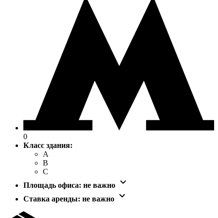
0
Класс здания:
A
B
C

Площадь офиса:
не важно

Ставка аренды:
не важно