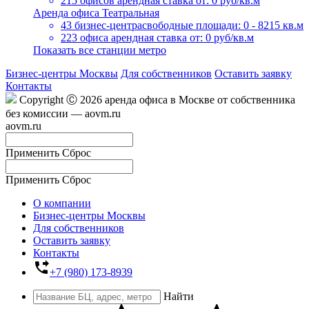
215 офисов
арендная ставка от: 0 руб/кв.м
Аренда офиса Театральная
43 бизнес-центра
свободные площади: 0 - 8215 кв.м
223 офиса
арендная ставка от: 0 руб/кв.м
Показать все станции метро
Бизнес-центры Москвы
Для собственников
Оставить заявку
Контакты
Copyright Ⓒ 2026 аренда офиса в Москве от собственника
без комиссии — aovm.ru
aovm.ru
Применить
Сброс
Применить
Сброс
О компании
Бизнес-центры Москвы
Для собственников
Оставить заявку
Контакты
phone_forwarded
+7 (980) 173-8939
Найти