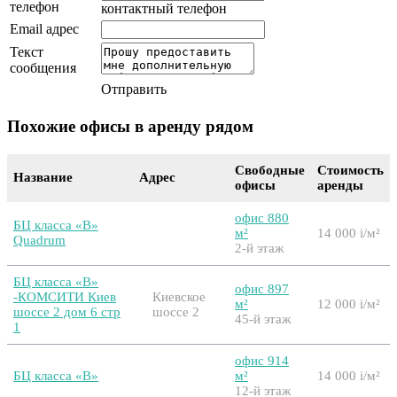
телефон
контактный телефон
Email адрес
Текст
сообщения
Отправить
Похожие офисы в аренду рядом
Свободные
Стоимость
Название
Адрес
офисы
аренды
офис 880
БЦ класса «B»
м²
14 000
i
/м²
Quadrum
2-й этаж
БЦ класса «B»
офис 897
-КОМСИТИ Киев
Киевское
м²
12 000
i
/м²
шоссе 2 дом 6 стр
шоссе 2
45-й этаж
1
офис 914
БЦ класса «B»
м²
14 000
i
/м²
12-й этаж