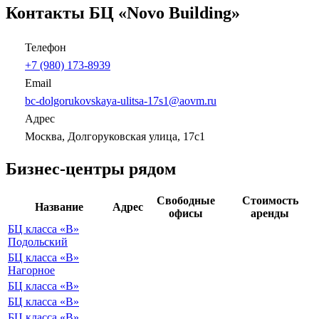
Контакты БЦ «Novo Building»
Телефон
+7 (980) 173-8939
Email
bc-dolgorukovskaya-ulitsa-17s1@aovm.ru
Адрес
Москва, Долгоруковская улица, 17с1
Бизнес-центры рядом
Свободные
Стоимость
Название
Адрес
офисы
аренды
БЦ класса «B»
Подольский
БЦ класса «B»
Нагорное
БЦ класса «B»
БЦ класса «B»
БЦ класса «B»