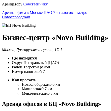
Арендатору
Собственнику
Аренда офиса в Москве
ЦАО
7-я налоговая
метро
Новослободская
Бизнес-центр «Novo Building»
Москва, Долгоруковская улица, 17с1
Где находится
Округ
Центральный (ЦАО)
Район
Тверской район
Номер налоговой
7
Как проехать
Новослободская
0.6 км
Маяковская
0.7 км
Менделеевская
0.8 км
Аренда офисов в БЦ «Novo Building»