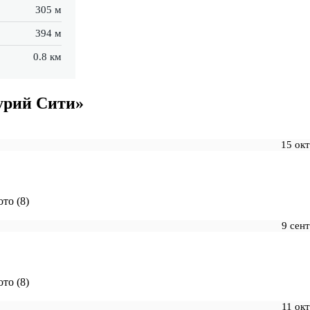
305 м
394 м
0.8 км
урий Сити»
15 ок
то (8)
9 сен
то (8)
11 ок