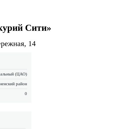
курий Сити»
режная, 14
альный (ЦАО)
ненский район
0