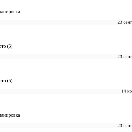
ланировка
23 сен
то (5)
23 сен
то (5)
14 н
ланировка
23 сен