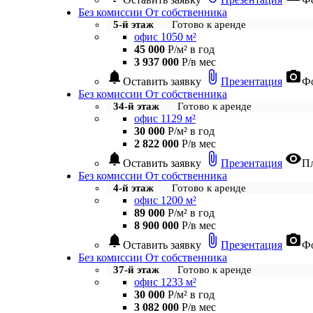
Без комиссии
От собственника
5-й этаж
Готово к аренде
офис 1050 м²
45 000
Р/м² в год
3 937 000
Р/в мес
notifications
attach_file
photo_camera
Оставить заявку
Презентация
Фо
Без комиссии
От собственника
34-й этаж
Готово к аренде
офис 1129 м²
30 000
Р/м² в год
2 822 000
Р/в мес
notifications
attach_file
visibility
Оставить заявку
Презентация
П
Без комиссии
От собственника
4-й этаж
Готово к аренде
офис 1200 м²
89 000
Р/м² в год
8 900 000
Р/в мес
notifications
attach_file
photo_camera
Оставить заявку
Презентация
Фо
Без комиссии
От собственника
37-й этаж
Готово к аренде
офис 1233 м²
30 000
Р/м² в год
3 082 000
Р/в мес