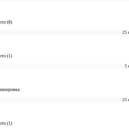
то (8)
25 
то (1)
5 
ланировка
25 
то (1)