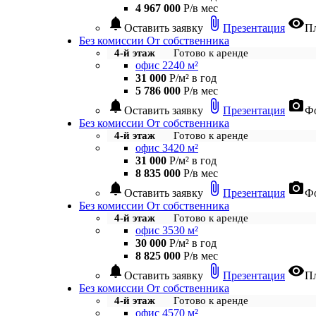
4 967 000
Р/в мес
notifications
attach_file
visibility
Оставить заявку
Презентация
П
Без комиссии
От собственника
4-й этаж
Готово к аренде
офис 2240 м²
31 000
Р/м² в год
5 786 000
Р/в мес
notifications
attach_file
photo_camera
Оставить заявку
Презентация
Фо
Без комиссии
От собственника
4-й этаж
Готово к аренде
офис 3420 м²
31 000
Р/м² в год
8 835 000
Р/в мес
notifications
attach_file
photo_camera
Оставить заявку
Презентация
Фо
Без комиссии
От собственника
4-й этаж
Готово к аренде
офис 3530 м²
30 000
Р/м² в год
8 825 000
Р/в мес
notifications
attach_file
visibility
Оставить заявку
Презентация
П
Без комиссии
От собственника
4-й этаж
Готово к аренде
офис 4570 м²