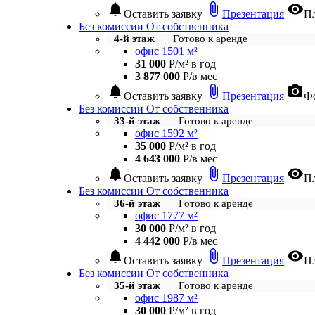
notifications
attach_file
visibility
Оставить заявку
Презентация
П
Без комиссии
От собственника
4-й этаж
Готово к аренде
офис 1501 м²
31 000
Р/м² в год
3 877 000
Р/в мес
notifications
attach_file
photo_camera
Оставить заявку
Презентация
Фо
Без комиссии
От собственника
33-й этаж
Готово к аренде
офис 1592 м²
35 000
Р/м² в год
4 643 000
Р/в мес
notifications
attach_file
visibility
Оставить заявку
Презентация
П
Без комиссии
От собственника
36-й этаж
Готово к аренде
офис 1777 м²
30 000
Р/м² в год
4 442 000
Р/в мес
notifications
attach_file
visibility
Оставить заявку
Презентация
П
Без комиссии
От собственника
35-й этаж
Готово к аренде
офис 1987 м²
30 000
Р/м² в год