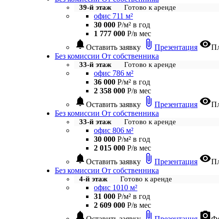
39-й этаж
Готово к аренде
офис 711 м²
30 000
Р/м² в год
1 777 000
Р/в мес
notifications
attach_file
visibility
Оставить заявку
Презентация
П
Без комиссии
От собственника
33-й этаж
Готово к аренде
офис 786 м²
36 000
Р/м² в год
2 358 000
Р/в мес
notifications
attach_file
visibility
Оставить заявку
Презентация
П
Без комиссии
От собственника
33-й этаж
Готово к аренде
офис 806 м²
30 000
Р/м² в год
2 015 000
Р/в мес
notifications
attach_file
visibility
Оставить заявку
Презентация
П
Без комиссии
От собственника
4-й этаж
Готово к аренде
офис 1010 м²
31 000
Р/м² в год
2 609 000
Р/в мес
notifications
attach_file
photo_camera
Оставить заявку
Презентация
Фо