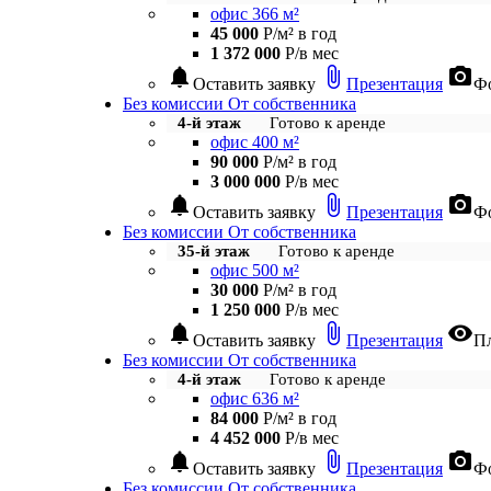
офис 366 м²
45 000
Р/м² в год
1 372 000
Р/в мес
notifications
attach_file
photo_camera
Оставить заявку
Презентация
Фо
Без комиссии
От собственника
4-й этаж
Готово к аренде
офис 400 м²
90 000
Р/м² в год
3 000 000
Р/в мес
notifications
attach_file
photo_camera
Оставить заявку
Презентация
Фо
Без комиссии
От собственника
35-й этаж
Готово к аренде
офис 500 м²
30 000
Р/м² в год
1 250 000
Р/в мес
notifications
attach_file
visibility
Оставить заявку
Презентация
П
Без комиссии
От собственника
4-й этаж
Готово к аренде
офис 636 м²
84 000
Р/м² в год
4 452 000
Р/в мес
notifications
attach_file
photo_camera
Оставить заявку
Презентация
Фо
Без комиссии
От собственника