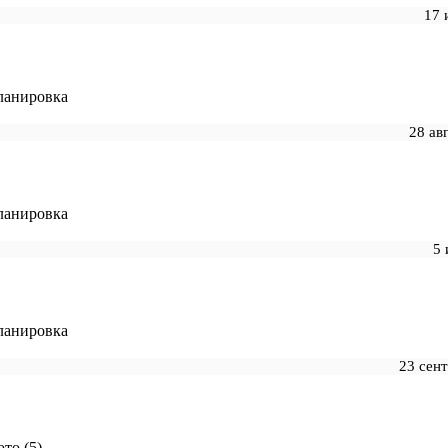
17 
ланировка
28 ав
ланировка
5 
ланировка
23 сен
то (5)