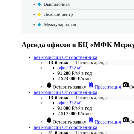
Выставочная
Деловой центр
Международная
Аренда офисов в БЦ «МФК Мерк
Без комиссии
От собственника
13-й этаж
Готово к аренде
офис 332 м²
91 200
Р/м² в год
2 523 000
Р/в мес
notifications
attach_file
photo_camera
Оставить заявку
Презентация
Фо
Без комиссии
От собственника
13-й этаж
Готово к аренде
офис 332 м²
91 000
Р/м² в год
2 517 000
Р/в мес
notifications
attach_file
photo_camera
Оставить заявку
Презентация
Фо
Без комиссии
От собственника
51-й этаж
Готово к аренде