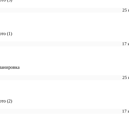
25 
то (1)
17 
ланировка
25 
то (2)
17 