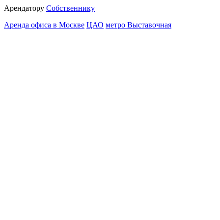
Арендатору
Собственнику
Аренда офиса в Москве
ЦАО
метро Выставочная