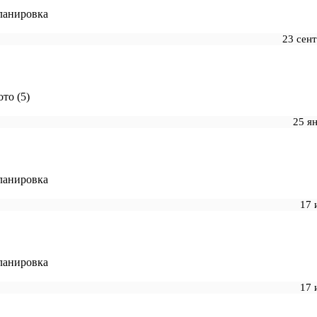
ланировка
23 сен
то (5)
25 я
ланировка
17 
ланировка
17 