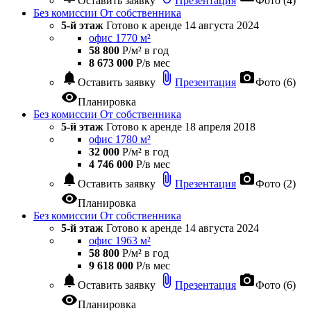
Оставить заявку
Презентация
Фото (4)
Без комиссии
От собственника
5-й этаж
Готово к аренде
14 августа 2024
офис 1770 м²
58 800
Р/м² в год
8 673 000
Р/в мес
notifications
attach_file
photo_camera
Оставить заявку
Презентация
Фото (6)
visibility
Планировка
Без комиссии
От собственника
5-й этаж
Готово к аренде
18 апреля 2018
офис 1780 м²
32 000
Р/м² в год
4 746 000
Р/в мес
notifications
attach_file
photo_camera
Оставить заявку
Презентация
Фото (2)
visibility
Планировка
Без комиссии
От собственника
5-й этаж
Готово к аренде
14 августа 2024
офис 1963 м²
58 800
Р/м² в год
9 618 000
Р/в мес
notifications
attach_file
photo_camera
Оставить заявку
Презентация
Фото (6)
visibility
Планировка