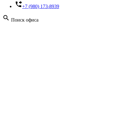
phone_forwarded
+7 (980) 173-8939
search
Поиск офиса