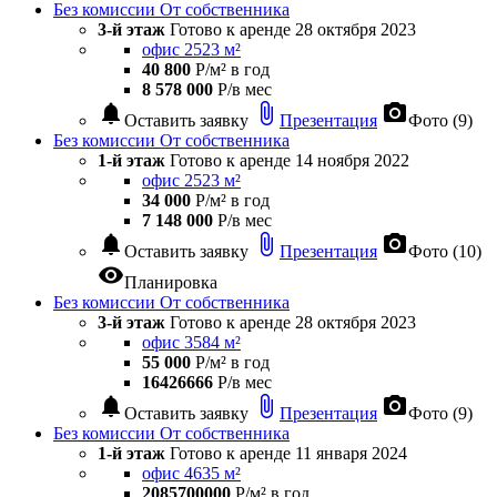
Без комиссии
От собственника
3-й этаж
Готово к аренде
28 октября 2023
офис 2523 м²
40 800
Р/м² в год
8 578 000
Р/в мес
notifications
attach_file
photo_camera
Оставить заявку
Презентация
Фото (9)
Без комиссии
От собственника
1-й этаж
Готово к аренде
14 ноября 2022
офис 2523 м²
34 000
Р/м² в год
7 148 000
Р/в мес
notifications
attach_file
photo_camera
Оставить заявку
Презентация
Фото (10)
visibility
Планировка
Без комиссии
От собственника
3-й этаж
Готово к аренде
28 октября 2023
офис 3584 м²
55 000
Р/м² в год
16426666
Р/в мес
notifications
attach_file
photo_camera
Оставить заявку
Презентация
Фото (9)
Без комиссии
От собственника
1-й этаж
Готово к аренде
11 января 2024
офис 4635 м²
2085700000
Р/м² в год