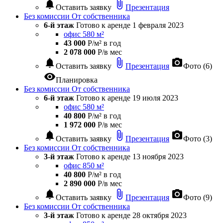
notifications
attach_file
Оставить заявку
Презентация
Без комиссии
От собственника
6-й этаж
Готово к аренде
1 февраля 2023
офис 580 м²
43 000
Р/м² в год
2 078 000
Р/в мес
notifications
attach_file
photo_camera
Оставить заявку
Презентация
Фото (6)
visibility
Планировка
Без комиссии
От собственника
6-й этаж
Готово к аренде
19 июля 2023
офис 580 м²
40 800
Р/м² в год
1 972 000
Р/в мес
notifications
attach_file
photo_camera
Оставить заявку
Презентация
Фото (3)
Без комиссии
От собственника
3-й этаж
Готово к аренде
13 ноября 2023
офис 850 м²
40 800
Р/м² в год
2 890 000
Р/в мес
notifications
attach_file
photo_camera
Оставить заявку
Презентация
Фото (9)
Без комиссии
От собственника
3-й этаж
Готово к аренде
28 октября 2023