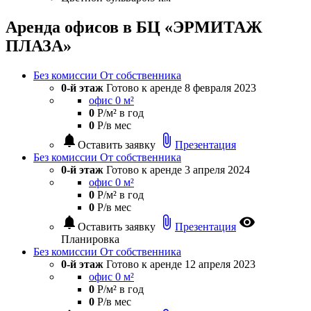
Аренда офисов в БЦ «ЭРМИТАЖ
ПЛАЗА»
Без комиссии
От собственника
0-й этаж
Готово к аренде
8 февраля 2023
офис 0 м²
0
Р/м² в год
0
Р/в мес
notifications
attach_file
Оставить заявку
Презентация
Без комиссии
От собственника
0-й этаж
Готово к аренде
3 апреля 2024
офис 0 м²
0
Р/м² в год
0
Р/в мес
notifications
attach_file
visibility
Оставить заявку
Презентация
Планировка
Без комиссии
От собственника
0-й этаж
Готово к аренде
12 апреля 2023
офис 0 м²
0
Р/м² в год
0
Р/в мес