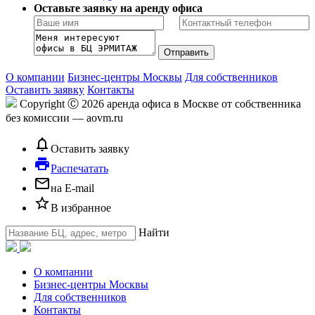
Оставьте заявку на аренду офиса
О компании
Бизнес-центры Москвы
Для собственников
Оставить заявку
Контакты
Copyright Ⓒ 2026 аренда офиса в Москве от собственника
без комиссии — aovm.ru
notifications_none
Оставить заявку
local_printshop
Распечатать
mail_outline
на E-mail
star_border
В избранное
Найти
О компании
Бизнес-центры Москвы
Для собственников
Контакты