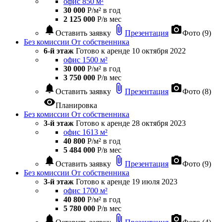
офис 850 м²
30 000
Р/м² в год
2 125 000
Р/в мес
notifications
attach_file
photo_camera
Оставить заявку
Презентация
Фото (9)
Без комиссии
От собственника
6-й этаж
Готово к аренде
10 октября 2022
офис 1500 м²
30 000
Р/м² в год
3 750 000
Р/в мес
notifications
attach_file
photo_camera
Оставить заявку
Презентация
Фото (8)
visibility
Планировка
Без комиссии
От собственника
3-й этаж
Готово к аренде
28 октября 2023
офис 1613 м²
40 800
Р/м² в год
5 484 000
Р/в мес
notifications
attach_file
photo_camera
Оставить заявку
Презентация
Фото (9)
Без комиссии
От собственника
3-й этаж
Готово к аренде
19 июля 2023
офис 1700 м²
40 800
Р/м² в год
5 780 000
Р/в мес
notifications
attach_file
photo_camera