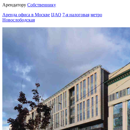
Арендатору
Собственнику
Аренда офиса в Москве
ЦАО
7-я налоговая
метро
Новослободская