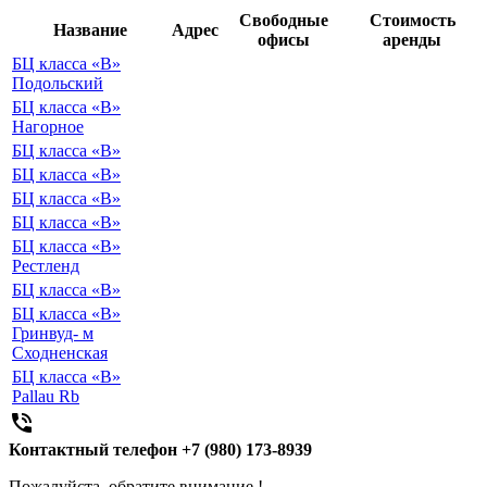
Свободные
Стоимость
Название
Адрес
офисы
аренды
БЦ класса «B»
Подольский
БЦ класса «B»
Нагорное
БЦ класса «B»
БЦ класса «B»
БЦ класса «B»
БЦ класса «B»
БЦ класса «B»
Рестленд
БЦ класса «B»
БЦ класса «B»
Гринвуд- м
Сходненская
БЦ класса «B»
Pallau Rb

Контактный телефон
+7 (980) 173-8939
Пожалуйста, обратите внимание !