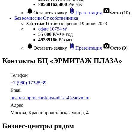
805601625000
Р/в мес
notifications
attach_file
photo_camera
Оставить заявку
Презентация
Фото (10)
Без комиссии
От собственника
3-й этаж
Готово к аренде
19 июля 2023
офис 10754 м²
55 000
Р/м² в год
49289166
Р/в мес
notifications
attach_file
photo_camera
Оставить заявку
Презентация
Фото (9)
Контакты БЦ «ЭРМИТАЖ ПЛАЗА»
Телефон
+7 (980) 173-8939
Email
bc-krasnoproletarskaya-ulitsa-4@aovm.ru
Адрес
Москва, Краснопролетарская улица, 4
Бизнес-центры рядом