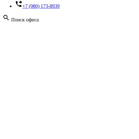
phone_forwarded
+7 (980) 173-8939
search
Поиск офиса