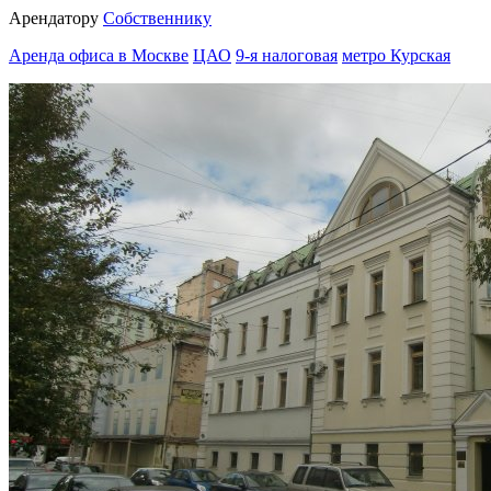
Арендатору
Собственнику
Аренда офиса в Москве
ЦАО
9-я налоговая
метро Курская