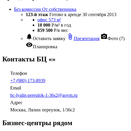
Без комиссии
От собственника
123-й этаж
Готово к аренде
30 сентября 2013
офис 573 м²
18 000
Р/м² в год
859 500
Р/в мес
notifications
attach_file
photo_camera
Оставить заявку
Презентация
Фото (7)
visibility
Планировка
Контакты БЦ «»
Телефон
+7 (980) 173-8939
Email
bc-lyalin-pereulok-1-36s2@aovm.ru
Адрес
Москва, Лялин переулок, 1/36с2
Бизнес-центры рядом