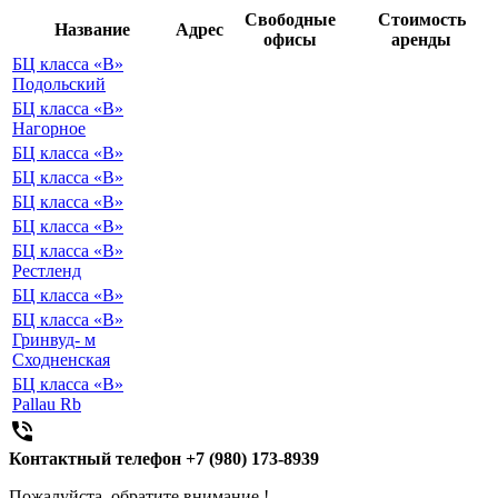
Свободные
Стоимость
Название
Адрес
офисы
аренды
БЦ класса «B»
Подольский
БЦ класса «B»
Нагорное
БЦ класса «B»
БЦ класса «B»
БЦ класса «B»
БЦ класса «B»
БЦ класса «B»
Рестленд
БЦ класса «B»
БЦ класса «B»
Гринвуд- м
Сходненская
БЦ класса «B»
Pallau Rb

Контактный телефон
+7 (980) 173-8939
Пожалуйста, обратите внимание !