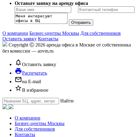
Оставьте заявку на аренду офиса
О компании
Бизнес-центры Москвы
Для собственников
Оставить заявку
Контакты
Copyright Ⓒ 2026 аренда офиса в Москве от собственника
без комиссии — aovm.ru
notifications_none
Оставить заявку
local_printshop
Распечатать
mail_outline
на E-mail
star_border
В избранное
Найти
О компании
Бизнес-центры Москвы
Для собственников
Контакты