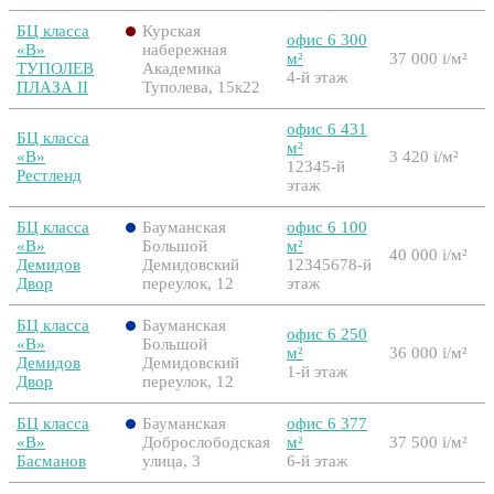
БЦ класса
Курская
офис 6 300
«B»
набережная
м²
37 000
i
/м²
ТУПОЛЕВ
Академика
4-й этаж
ПЛАЗА II
Туполева, 15к22
офис 6 431
БЦ класса
м²
«B»
3 420
i
/м²
12345-й
Рестленд
этаж
БЦ класса
Бауманская
офис 6 100
«B»
Большой
м²
40 000
i
/м²
Демидов
Демидовский
12345678-й
Двор
переулок, 12
этаж
БЦ класса
Бауманская
офис 6 250
«B»
Большой
м²
36 000
i
/м²
Демидов
Демидовский
1-й этаж
Двор
переулок, 12
БЦ класса
Бауманская
офис 6 377
«B»
Доброслободская
м²
37 500
i
/м²
Басманов
улица, 3
6-й этаж