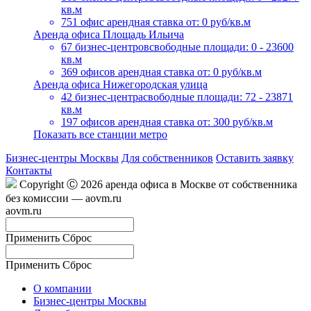
кв.м
751 офис
арендная ставка от: 0 руб/кв.м
Аренда офиса Площадь Ильича
67 бизнес-центров
свободные площади: 0 - 23600
кв.м
369 офисов
арендная ставка от: 0 руб/кв.м
Аренда офиса Нижегородская улица
42 бизнес-центра
свободные площади: 72 - 23871
кв.м
197 офисов
арендная ставка от: 300 руб/кв.м
Показать все станции метро
Бизнес-центры Москвы
Для собственников
Оставить заявку
Контакты
Copyright Ⓒ 2026 аренда офиса в Москве от собственника
без комиссии — aovm.ru
aovm.ru
Применить
Сброс
Применить
Сброс
О компании
Бизнес-центры Москвы