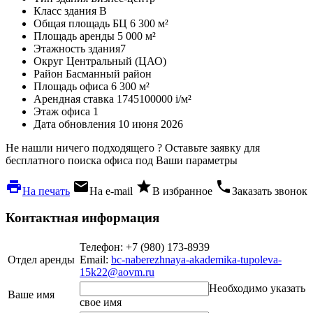
Класс здания
B
Общая площадь БЦ
6 300 м²
Площадь аренды
5 000 м²
Этажность здания
7
Округ
Центральный (ЦАО)
Район
Басманный район
Площадь офиса
6 300 м²
Арендная ставка
1745100000
i
/м²
Этаж офиса
1
Дата обновления
10 июня 2026
Не нашли ничего подходящего ?
Оставьте заявку для
бесплатного поиска офиса под Ваши параметры
local_printshop
local_post_office
star
phone
На печать
На e-mail
В избранное
Заказать звонок
Контактная информация
Телефон: +7 (980) 173-8939
Отдел аренды
Email:
bc-naberezhnaya-akademika-tupoleva-
15k22@aovm.ru
Необходимо указать
Ваше имя
свое имя