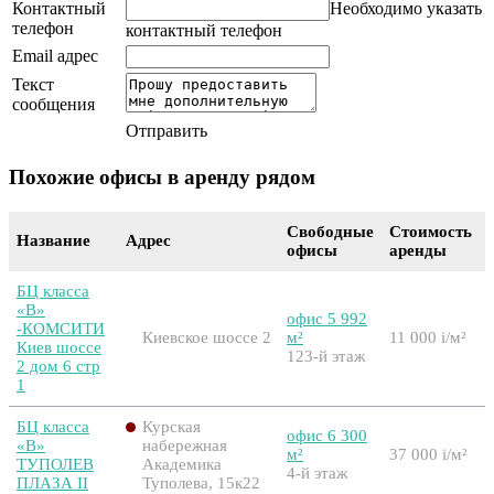
Контактный
Необходимо указать
телефон
контактный телефон
Email адрес
Текст
сообщения
Отправить
Похожие офисы в аренду рядом
Свободные
Стоимость
Название
Адрес
офисы
аренды
БЦ класса
«B»
офис 5 992
-КОМСИТИ
Киевское шоссе 2
м²
11 000
i
/м²
Киев шоссе
123-й этаж
2 дом 6 стр
1
БЦ класса
Курская
офис 6 300
«B»
набережная
м²
37 000
i
/м²
ТУПОЛЕВ
Академика
4-й этаж
ПЛАЗА II
Туполева, 15к22