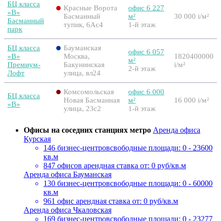
БЦ класса
Красные Ворота
офис 6 227
«B»
Басманный
м²
30 000
i
/м²
Басманный
тупик, 6Ас4
1-й этаж
парк
БЦ класса
Бауманская
офис 6 057
«B»
Москва,
1820400000
м²
Премиум-
Бакунинская
i
/м²
2-й этаж
Лофт
улица, вл24
Комсомольская
офис 6 000
БЦ класса
Новая Басманная
м²
16 000
i
/м²
«B»
улица, 23с2
1-й этаж
Офисы на соседних станциях метро
Аренда офиса
Курская
146 бизнес-центров
свободные площади: 0 - 23600
кв.м
847 офисов
арендная ставка от: 0 руб/кв.м
Аренда офиса Бауманская
130 бизнес-центров
свободные площади: 0 - 60000
кв.м
961 офис
арендная ставка от: 0 руб/кв.м
Аренда офиса Чкаловская
169 бизнес-центров
свободные площади: 0 - 23277