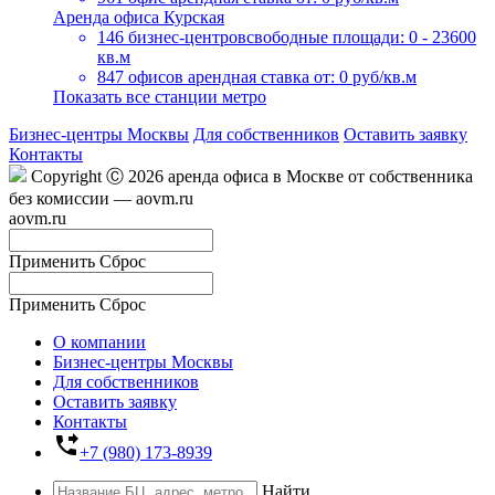
Аренда офиса Курская
146 бизнес-центров
свободные площади: 0 - 23600
кв.м
847 офисов
арендная ставка от: 0 руб/кв.м
Показать все станции метро
Бизнес-центры Москвы
Для собственников
Оставить заявку
Контакты
Copyright Ⓒ 2026 аренда офиса в Москве от собственника
без комиссии — aovm.ru
aovm.ru
Применить
Сброс
Применить
Сброс
О компании
Бизнес-центры Москвы
Для собственников
Оставить заявку
Контакты
phone_forwarded
+7 (980) 173-8939
Найти