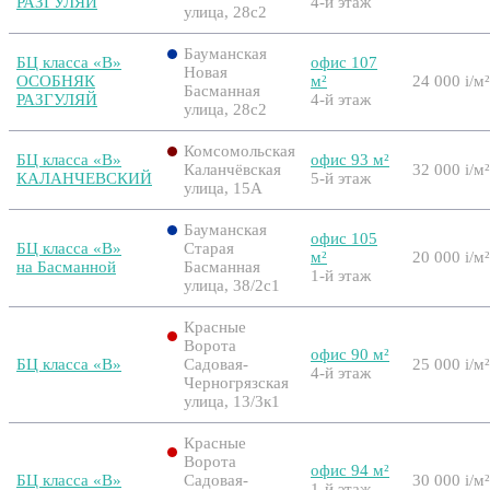
РАЗГУЛЯЙ
4-й этаж
улица, 28с2
Бауманская
БЦ класса «B»
офис 107
Новая
ОСОБНЯК
м²
24 000
i
/м²
Басманная
РАЗГУЛЯЙ
4-й этаж
улица, 28с2
Комсомольская
БЦ класса «B»
офис 93 м²
Каланчёвская
32 000
i
/м²
КАЛАНЧЕВСКИЙ
5-й этаж
улица, 15А
Бауманская
офис 105
БЦ класса «B»
Старая
м²
20 000
i
/м²
на Басманной
Басманная
1-й этаж
улица, 38/2с1
Красные
Ворота
офис 90 м²
БЦ класса «B»
Садовая-
25 000
i
/м²
4-й этаж
Черногрязская
улица, 13/3к1
Красные
Ворота
офис 94 м²
БЦ класса «B»
Садовая-
30 000
i
/м²
1-й этаж