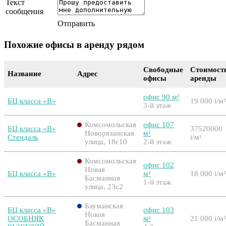
Текст
сообщения
Отправить
Похожие офисы в аренду рядом
Свободные
Стоимост
Название
Адрес
офисы
аренды
офис 90 м²
БЦ класса «B»
19 000
i
/м²
3-й этаж
Комсомольская
офис 107
БЦ класса «B»
37520000
Новорязанская
м²
Стендаль
i
/м²
улица, 18с10
2-й этаж
Комсомольская
офис 102
Новая
БЦ класса «B»
м²
18 000
i
/м²
Басманная
1-й этаж
улица, 23с2
Бауманская
БЦ класса «B»
офис 103
Новая
ОСОБНЯК
м²
21 000
i
/м²
Басманная