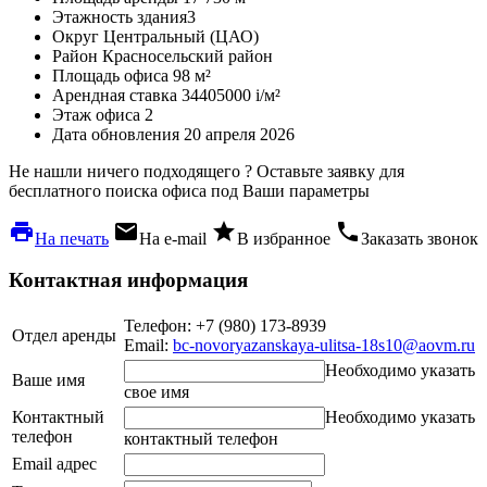
Этажность здания
3
Округ
Центральный (ЦАО)
Район
Красносельский район
Площадь офиса
98 м²
Арендная ставка
34405000
i
/м²
Этаж офиса
2
Дата обновления
20 апреля 2026
Не нашли ничего подходящего ?
Оставьте заявку для
бесплатного поиска офиса под Ваши параметры
local_printshop
local_post_office
star
phone
На печать
На e-mail
В избранное
Заказать звонок
Контактная информация
Телефон: +7 (980) 173-8939
Отдел аренды
Email:
bc-novoryazanskaya-ulitsa-18s10@aovm.ru
Необходимо указать
Ваше имя
свое имя
Контактный
Необходимо указать
телефон
контактный телефон
Email адрес