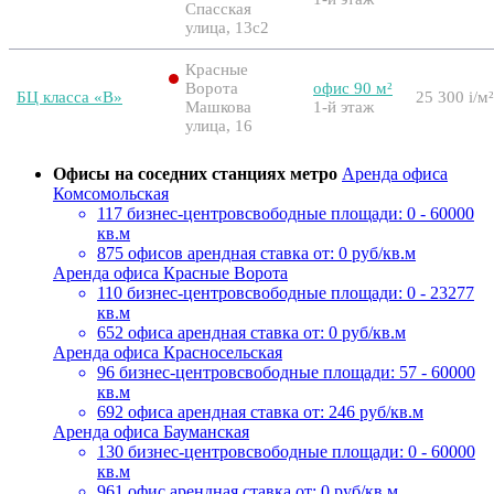
Спасская
улица, 13с2
Красные
Ворота
офис 90 м²
БЦ класса «B»
25 300
i
/м²
Машкова
1-й этаж
улица, 16
Офисы на соседних станциях метро
Аренда офиса
Комсомольская
117 бизнес-центров
свободные площади: 0 - 60000
кв.м
875 офисов
арендная ставка от: 0 руб/кв.м
Аренда офиса Красные Ворота
110 бизнес-центров
свободные площади: 0 - 23277
кв.м
652 офиса
арендная ставка от: 0 руб/кв.м
Аренда офиса Красносельская
96 бизнес-центров
свободные площади: 57 - 60000
кв.м
692 офиса
арендная ставка от: 246 руб/кв.м
Аренда офиса Бауманская
130 бизнес-центров
свободные площади: 0 - 60000
кв.м
961 офис
арендная ставка от: 0 руб/кв.м