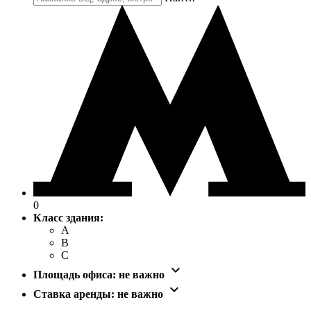
0
Класс здания:
A
B
C

Площадь офиса:
не важно

Ставка аренды:
не важно