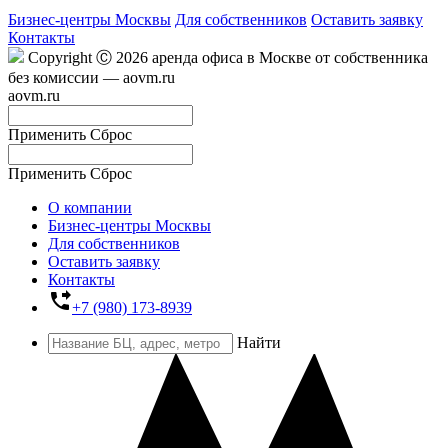
Бизнес-центры Москвы
Для собственников
Оставить заявку
Контакты
Copyright Ⓒ 2026 аренда офиса в Москве от собственника
без комиссии — aovm.ru
aovm.ru
Применить
Сброс
Применить
Сброс
О компании
Бизнес-центры Москвы
Для собственников
Оставить заявку
Контакты
phone_forwarded
+7 (980) 173-8939
Найти