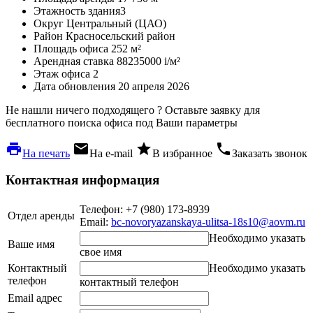
Этажность здания
3
Округ
Центральный (ЦАО)
Район
Красносельский район
Площадь офиса
252 м²
Арендная ставка
88235000
i
/м²
Этаж офиса
2
Дата обновления
20 апреля 2026
Не нашли ничего подходящего ?
Оставьте заявку для
бесплатного поиска офиса под Ваши параметры
local_printshop
local_post_office
star
phone
На печать
На e-mail
В избранное
Заказать звонок
Контактная информация
Телефон: +7 (980) 173-8939
Отдел аренды
Email:
bc-novoryazanskaya-ulitsa-18s10@aovm.ru
Необходимо указать
Ваше имя
свое имя
Контактный
Необходимо указать
телефон
контактный телефон
Email адрес