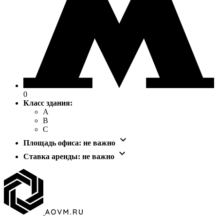
0
Класс здания:
A
B
C

Площадь офиса:
не важно

Ставка аренды:
не важно