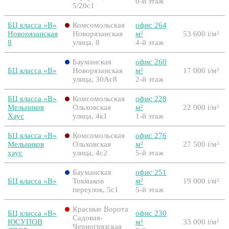
0-й этаж
5/20с1
БЦ класса «B»
Комсомольская
офис 264
Новорязанская
Новорязанская
м²
53 600
i
/м²
8
улица, 8
4-й этаж
Бауманская
офис 260
БЦ класса «B»
Новорязанская
м²
17 000
i
/м²
улица, 30Ас8
2-й этаж
БЦ класса «B»
Комсомольская
офис 228
Мельников
Ольховская
м²
22 000
i
/м²
Хаус
улица, 4к1
1-й этаж
БЦ класса «B»
Комсомольская
офис 276
Мельников
Ольховская
м²
27 500
i
/м²
хаус
улица, 4с2
5-й этаж
Бауманская
офис 251
БЦ класса «B»
Токмаков
м²
19 000
i
/м²
переулок, 5с1
5-й этаж
Красные Ворота
БЦ класса «B»
офис 230
Садовая-
ЮСУПОВ
м²
33 000
i
/м²
Черногрязская