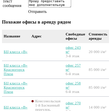
Текст
сообщения
Отправить
Похожие офисы в аренду рядом
Свободные
Стоимость
Название
Адрес
офисы
аренды
офис 243
БЦ класса «B»
м²
20 000
i
/м²
3-й этаж
БЦ класса «B»
офис 257
Красногорск
м²
85 000
i
/м²
Плаза
6-й этаж
БЦ класса «B»
офис 258
Красногорск
м²
85 000
i
/м²
Плаза
6-й этаж
Комсомольская
офис 270
1-й Басманный
БЦ класса «B»
м²
14 000
i
/м²
переулок,