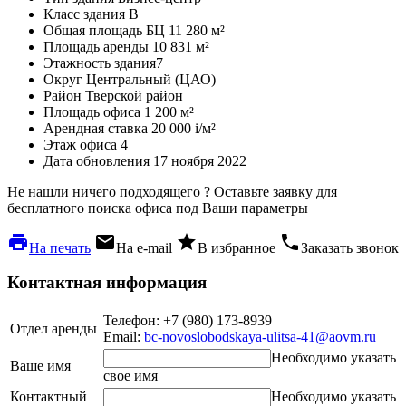
Класс здания
B
Общая площадь БЦ
11 280 м²
Площадь аренды
10 831 м²
Этажность здания
7
Округ
Центральный (ЦАО)
Район
Тверской район
Площадь офиса
1 200 м²
Арендная ставка
20 000
i
/м²
Этаж офиса
4
Дата обновления
17 ноября 2022
Не нашли ничего подходящего ?
Оставьте заявку для
бесплатного поиска офиса под Ваши параметры
local_printshop
local_post_office
star
phone
На печать
На e-mail
В избранное
Заказать звонок
Контактная информация
Телефон: +7 (980) 173-8939
Отдел аренды
Email:
bc-novoslobodskaya-ulitsa-41@aovm.ru
Необходимо указать
Ваше имя
свое имя
Контактный
Необходимо указать