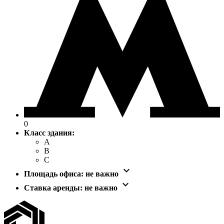
0
Класс здания:
A
B
C

Площадь офиса:
не важно

Ставка аренды:
не важно