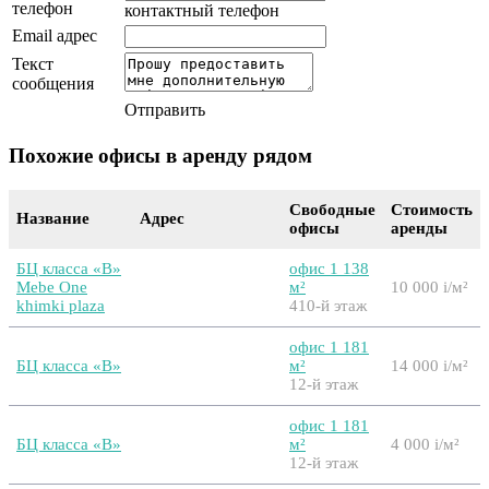
телефон
контактный телефон
Email адрес
Текст
сообщения
Отправить
Похожие офисы в аренду рядом
Свободные
Стоимость
Название
Адрес
офисы
аренды
БЦ класса «B»
офис 1 138
Mebe One
м²
10 000
i
/м²
khimki plaza
410-й этаж
офис 1 181
БЦ класса «B»
м²
14 000
i
/м²
12-й этаж
офис 1 181
БЦ класса «B»
м²
4 000
i
/м²
12-й этаж