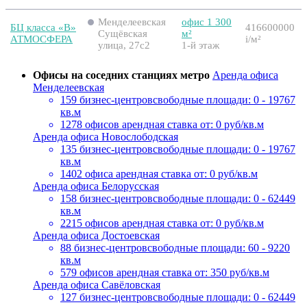
Менделеевская
офис 1 300
БЦ класса «B»
416600000
Сущёвская
м²
АТМОСФЕРА
i
/м²
улица, 27с2
1-й этаж
Офисы на соседних станциях метро
Аренда офиса
Менделеевская
159 бизнес-центров
свободные площади: 0 - 19767
кв.м
1278 офисов
арендная ставка от: 0 руб/кв.м
Аренда офиса Новослободская
135 бизнес-центров
свободные площади: 0 - 19767
кв.м
1402 офиса
арендная ставка от: 0 руб/кв.м
Аренда офиса Белорусская
158 бизнес-центров
свободные площади: 0 - 62449
кв.м
2215 офисов
арендная ставка от: 0 руб/кв.м
Аренда офиса Достоевская
88 бизнес-центров
свободные площади: 60 - 9220
кв.м
579 офисов
арендная ставка от: 350 руб/кв.м
Аренда офиса Савёловская
127 бизнес-центров
свободные площади: 0 - 62449