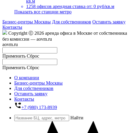
кв.м
1258 офисов
арендная ставка от: 0 руб/кв.м
Показать все станции метро
Бизнес-центры Москвы
Для собственников
Оставить заявку
Контакты
Copyright Ⓒ 2026 аренда офиса в Москве от собственника
без комиссии — aovm.ru
aovm.ru
Применить
Сброс
Применить
Сброс
О компании
Бизнес-центры Москвы
Для собственников
Оставить заявку
Контакты
phone_forwarded
+7 (980) 173-8939
Найти