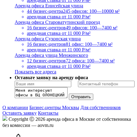
арендная ставка
от 11 000 Р/м²
Аренда офиса Енисейская улица
44 бизнес-центра
245 офисов: 100—10000 м²
арендная ставка
от 11 000 Р/м²
Аренда офиса Староватутинский проезд
16 бизнес-центров
49 офисов: 100—7400 м²
арендная ставка
от 11 000 Р/м²
Аренда офиса Сухонская улица
16 бизнес-центров
81 офис: 100—7400 м²
арендная ставка
от 11 000 Р/м²
Аренда офиса улица Менжинского
12 бизнес-центров
72 офиса: 100—7400 м²
арендная ставка
от 11 000 Р/м²
Показать все адреса
Оставьте заявку на аренду офиса
О компании
Бизнес-центры Москвы
Для собственников
Оставить заявку
Контакты
Copyright Ⓒ 2026 аренда офиса в Москве от собственника
без комиссии — aovm.ru
notifications_none