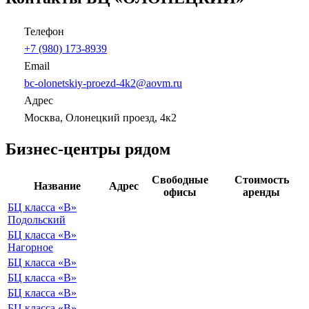
Телефон
+7 (980) 173-8939
Email
bc-olonetskiy-proezd-4k2@aovm.ru
Адрес
Москва, Олонецкий проезд, 4к2
Бизнес-центры рядом
Свободные
Стоимость
Название
Адрес
офисы
аренды
БЦ класса «B»
Подольский
БЦ класса «B»
Нагорное
БЦ класса «B»
БЦ класса «B»
БЦ класса «B»
БЦ класса «B»