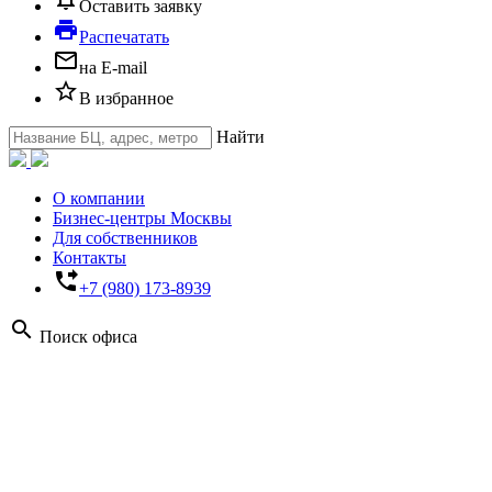
Оставить заявку
local_printshop
Распечатать
mail_outline
на E-mail
star_border
В избранное
Найти
О компании
Бизнес-центры Москвы
Для собственников
Контакты
phone_forwarded
+7 (980) 173-8939
search
Поиск офиса