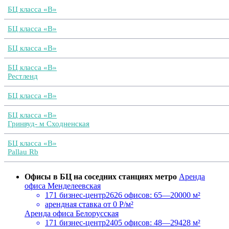
БЦ класса «B»
БЦ класса «B»
БЦ класса «B»
БЦ класса «B»
Рестленд
БЦ класса «B»
БЦ класса «B»
Гринвуд- м Сходненская
БЦ класса «B»
Pallau Rb
Офисы в БЦ на соседних станциях метро
Аренда
офиса Менделеевская
171 бизнес-центр
2626 офисов: 65—20000 м²
арендная ставка
от 0 Р/м²
Аренда офиса Белорусская
171 бизнес-центр
2405 офисов: 48—29428 м²