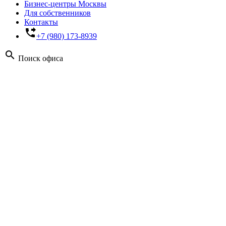
Бизнес-центры Москвы
Для собственников
Контакты
phone_forwarded
+7 (980) 173-8939
search
Поиск офиса