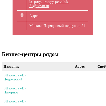
bc-poryadkovyy-pereulok-
21@aovm.ru
Адрес
Москва, Порядковый переулок, 21
Бизнес-центры рядом
Название
Адрес
Своб
БЦ класса «B»
Подольский
БЦ класса «B»
Нагорное
БЦ класса «B»