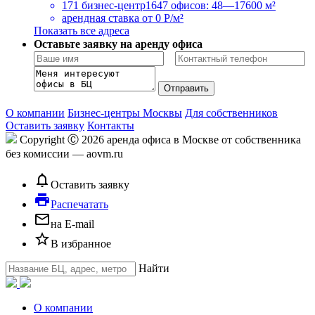
171 бизнес-центр
1647 офисов: 48—17600 м²
арендная ставка
от 0 Р/м²
Показать все адреса
Оставьте заявку на аренду офиса
О компании
Бизнес-центры Москвы
Для собственников
Оставить заявку
Контакты
Copyright Ⓒ 2026 аренда офиса в Москве от собственника
без комиссии — aovm.ru
notifications_none
Оставить заявку
local_printshop
Распечатать
mail_outline
на E-mail
star_border
В избранное
Найти
О компании