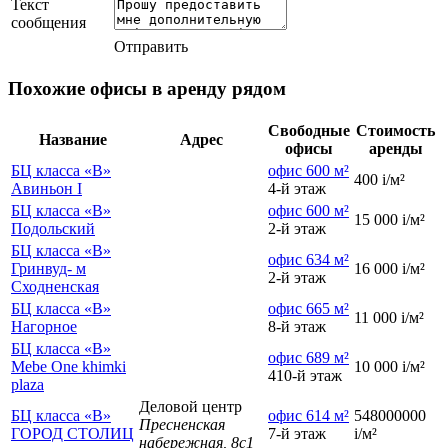
Текст
сообщения
Отправить
Похожие офисы в аренду рядом
Свободные
Стоимость
Название
Адрес
офисы
аренды
БЦ класса «B»
офис 600 м²
400
i
/м²
Авиньон I
4-й этаж
БЦ класса «B»
офис 600 м²
15 000
i
/м²
Подольский
2-й этаж
БЦ класса «B»
офис 634 м²
Гринвуд- м
16 000
i
/м²
2-й этаж
Сходненская
БЦ класса «B»
офис 665 м²
11 000
i
/м²
Нагорное
8-й этаж
БЦ класса «B»
офис 689 м²
Mebe One khimki
10 000
i
/м²
410-й этаж
plaza
Деловой центр
БЦ класса «B»
офис 614 м²
548000000
Пресненская
ГОРОД СТОЛИЦ
7-й этаж
i
/м²
набережная, 8с1