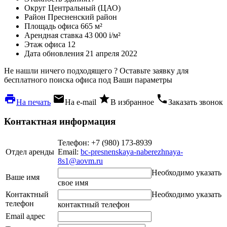
Округ
Центральный (ЦАО)
Район
Пресненский район
Площадь офиса
665 м²
Арендная ставка
43 000
i
/м²
Этаж офиса
12
Дата обновления
21 апреля 2022
Не нашли ничего подходящего ?
Оставьте заявку для
бесплатного поиска офиса под Ваши параметры
local_printshop
local_post_office
star
phone
На печать
На e-mail
В избранное
Заказать звонок
Контактная информация
Телефон: +7 (980) 173-8939
Отдел аренды
Email:
bc-presnenskaya-naberezhnaya-
8s1@aovm.ru
Необходимо указать
Ваше имя
свое имя
Контактный
Необходимо указать
телефон
контактный телефон
Email адрес