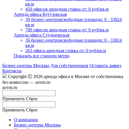
кв.м
450 офисов
арендная ставка от: 0 руб/кв.м
Аренда офиса Кутузовская
39 бизнес-центров
свободные площади: 0 - 33824
кв.м
789 офисов
арендная ставка от: 0 руб/кв.м
Аренда офиса Студенческая
36 бизнес-центров
свободные площади: 0 - 33824
кв.м
263 офиса
арендная ставка от: 0 руб/кв.м
Показать все станции метро
Бизнес-центры Москвы
Для собственников
Оставить заявку
Контакты
Copyright Ⓒ 2026 аренда офиса в Москве от собственника
без комиссии — aovm.ru
aovm.ru
Применить
Сброс
Применить
Сброс
О компании
Бизнес-центры Москвы