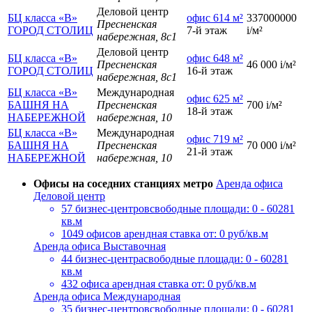
Деловой центр
БЦ класса «B»
офис 614 м²
337000000
Пресненская
ГОРОД СТОЛИЦ
7-й этаж
i
/м²
набережная, 8с1
Деловой центр
БЦ класса «B»
офис 648 м²
Пресненская
46 000
i
/м²
ГОРОД СТОЛИЦ
16-й этаж
набережная, 8с1
БЦ класса «B»
Международная
офис 625 м²
БАШНЯ НА
Пресненская
700
i
/м²
18-й этаж
НАБЕРЕЖНОЙ
набережная, 10
БЦ класса «B»
Международная
офис 719 м²
БАШНЯ НА
Пресненская
70 000
i
/м²
21-й этаж
НАБЕРЕЖНОЙ
набережная, 10
Офисы на соседних станциях метро
Аренда офиса
Деловой центр
57 бизнес-центров
свободные площади: 0 - 60281
кв.м
1049 офисов
арендная ставка от: 0 руб/кв.м
Аренда офиса Выставочная
44 бизнес-центра
свободные площади: 0 - 60281
кв.м
432 офиса
арендная ставка от: 0 руб/кв.м
Аренда офиса Международная
35 бизнес-центров
свободные площади: 0 - 60281