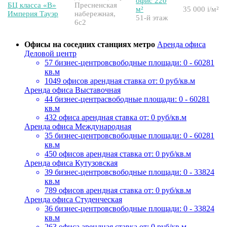
офис 220
БЦ класса «B»
Пресненская
м²
35 000
i
/м²
Империя Тауэр
набережная,
51-й этаж
6с2
Офисы на соседних станциях метро
Аренда офиса
Деловой центр
57 бизнес-центров
свободные площади: 0 - 60281
кв.м
1049 офисов
арендная ставка от: 0 руб/кв.м
Аренда офиса Выставочная
44 бизнес-центра
свободные площади: 0 - 60281
кв.м
432 офиса
арендная ставка от: 0 руб/кв.м
Аренда офиса Международная
35 бизнес-центров
свободные площади: 0 - 60281
кв.м
450 офисов
арендная ставка от: 0 руб/кв.м
Аренда офиса Кутузовская
39 бизнес-центров
свободные площади: 0 - 33824
кв.м
789 офисов
арендная ставка от: 0 руб/кв.м
Аренда офиса Студенческая
36 бизнес-центров
свободные площади: 0 - 33824
кв.м
263 офиса
арендная ставка от: 0 руб/кв.м