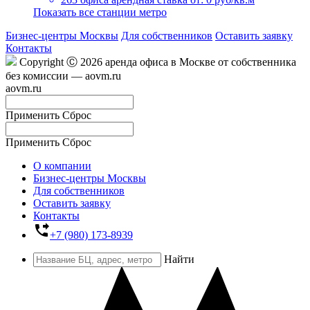
Показать все станции метро
Бизнес-центры Москвы
Для собственников
Оставить заявку
Контакты
Copyright Ⓒ 2026 аренда офиса в Москве от собственника
без комиссии — aovm.ru
aovm.ru
Применить
Сброс
Применить
Сброс
О компании
Бизнес-центры Москвы
Для собственников
Оставить заявку
Контакты
phone_forwarded
+7 (980) 173-8939
Найти