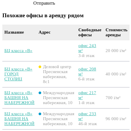
Отправить
Похожие офисы в аренду рядом
Свободные
Стоимость
Название
Адрес
офисы
аренды
офис 243
БЦ класса «B»
м²
20 000
i
/м²
3-й этаж
Деловой центр
БЦ класса «B»
офис 208
Пресненская
ГОРОД
м²
40 000
i
/м²
набережная,
СТОЛИЦ
6-й этаж
8с1
БЦ класса «B»
Международная
офис 217
БАШНЯ НА
Пресненская
м²
700
i
/м²
НАБЕРЕЖНОЙ
набережная, 10
1-й этаж
БЦ класса «B»
Международная
офис 233
БАШНЯ НА
Пресненская
м²
96 000
i
/м²
НАБЕРЕЖНОЙ
набережная, 10
46-й этаж