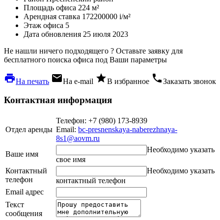
Площадь офиса
224 м²
Арендная ставка
172200000
i
/м²
Этаж офиса
5
Дата обновления
25 июля 2023
Не нашли ничего подходящего ?
Оставьте заявку для
бесплатного поиска офиса под Ваши параметры
local_printshop
local_post_office
star
phone
На печать
На e-mail
В избранное
Заказать звонок
Контактная информация
Телефон: +7 (980) 173-8939
Отдел аренды
Email:
bc-presnenskaya-naberezhnaya-
8s1@aovm.ru
Необходимо указать
Ваше имя
свое имя
Контактный
Необходимо указать
телефон
контактный телефон
Email адрес
Текст
сообщения