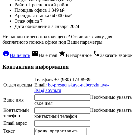
Район
Пресненский район
Площадь офиса
1 349 м²
Арендная ставка
64 000
i
/м²
Этаж офиса
7
Дата обновления
7 января 2024
Не нашли ничего подходящего ?
Оставьте заявку для
бесплатного поиска офиса под Ваши параметры
local_printshop
local_post_office
star
phone
На печать
На e-mail
В избранное
Заказать звонок
Контактная информация
Телефон: +7 (980) 173-8939
Отдел аренды
Email:
bc-presnenskaya-naberezhnaya-
8s1@aovm.ru
Необходимо указать
Ваше имя
свое имя
Контактный
Необходимо указать
телефон
контактный телефон
Email адрес
Текст