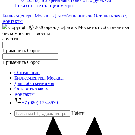
263 офиса
арендная ставка от: 0 руб/кв.м
Показать все станции метро
Бизнес-центры Москвы
Для собственников
Оставить заявку
Контакты
Copyright Ⓒ 2026 аренда офиса в Москве от собственника
без комиссии — aovm.ru
aovm.ru
Применить
Сброс
Применить
Сброс
О компании
Бизнес-центры Москвы
Для собственников
Оставить заявку
Контакты
phone_forwarded
+7 (980) 173-8939
Найти