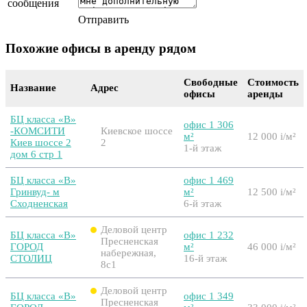
сообщения
Отправить
Похожие офисы в аренду рядом
Свободные
Стоимость
Название
Адрес
офисы
аренды
БЦ класса «B»
офис 1 306
-КОМСИТИ
Киевское шоссе
м²
12 000
i
/м²
Киев шоссе 2
2
1-й этаж
дом 6 стр 1
БЦ класса «B»
офис 1 469
Гринвуд- м
м²
12 500
i
/м²
Сходненская
6-й этаж
Деловой центр
БЦ класса «B»
офис 1 232
Пресненская
ГОРОД
м²
46 000
i
/м²
набережная,
СТОЛИЦ
16-й этаж
8с1
Деловой центр
БЦ класса «B»
офис 1 349
Пресненская