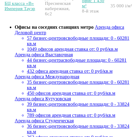
офис 1 430
БЦ класса «B»
Пресненская
м²
35 000
i
/м²
Империя Тауэр
набережная,
8-й этаж
6с2
Офисы на соседних станциях метро
Аренда офиса
Деловой центр
57 бизнес-центров
свободные площади: 0 - 60281
кв.м
1049 офисов
арендная ставка от: 0 руб/кв.м
Аренда офиса Выставочная
44 бизнес-центра
свободные площади: 0 - 60281
кв.м
432 офиса
арендная ставка от: 0 руб/кв.м
Аренда офиса Международная
35 бизнес-центров
свободные площади: 0 - 60281
кв.м
450 офисов
арендная ставка от: 0 руб/кв.м
Аренда офиса Кутузовская
39 бизнес-центров
свободные площади: 0 - 33824
кв.м
789 офисов
арендная ставка от: 0 руб/кв.м
Аренда офиса Студенческая
36 бизнес-центров
свободные площади: 0 - 33824
кв.м