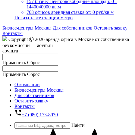
157 бизнес-центров
свободные площади: 0 -
1440040000 кв.м
768 офисов
арендная ставка от: 0 руб/кв.м
Показать все станции метро
Бизнес-центры Москвы
Для собственников
Оставить заявку
Контакты
Copyright Ⓒ 2026 аренда офиса в Москве от собственника
без комиссии — aovm.ru
aovm.ru
Применить
Сброс
Применить
Сброс
О компании
Бизнес-центры Москвы
Для собственников
Оставить заявку
Контакты
phone_forwarded
+7 (980) 173-8939
Найти