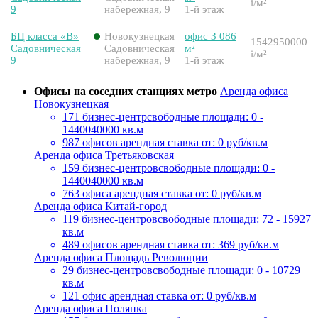
i
/м²
9
набережная, 9
1-й этаж
БЦ класса «B»
Новокузнецкая
офис 3 086
1542950000
Садовническая
Садовническая
м²
i
/м²
9
набережная, 9
1-й этаж
Офисы на соседних станциях метро
Аренда офиса
Новокузнецкая
171 бизнес-центр
свободные площади: 0 -
1440040000 кв.м
987 офисов
арендная ставка от: 0 руб/кв.м
Аренда офиса Третьяковская
159 бизнес-центров
свободные площади: 0 -
1440040000 кв.м
763 офиса
арендная ставка от: 0 руб/кв.м
Аренда офиса Китай-город
119 бизнес-центров
свободные площади: 72 - 15927
кв.м
489 офисов
арендная ставка от: 369 руб/кв.м
Аренда офиса Площадь Революции
29 бизнес-центров
свободные площади: 0 - 10729
кв.м
121 офис
арендная ставка от: 0 руб/кв.м
Аренда офиса Полянка