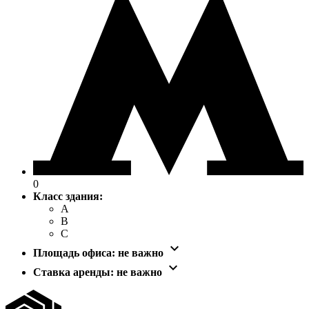
0
Класс здания:
A
B
C

Площадь офиса:
не важно

Ставка аренды:
не важно