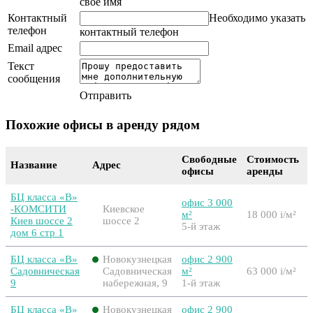
свое имя
Контактный
Необходимо указать
телефон
контактный телефон
Email адрес
Текст
сообщения
Отправить
Похожие офисы в аренду рядом
Свободные
Стоимость
Название
Адрес
офисы
аренды
БЦ класса «B»
офис 3 000
-КОМСИТИ
Киевское
м²
18 000
i
/м²
Киев шоссе 2
шоссе 2
5-й этаж
дом 6 стр 1
БЦ класса «B»
Новокузнецкая
офис 2 900
Садовническая
Садовническая
м²
63 000
i
/м²
9
набережная, 9
1-й этаж
БЦ класса «B»
Новокузнецкая
офис 2 900