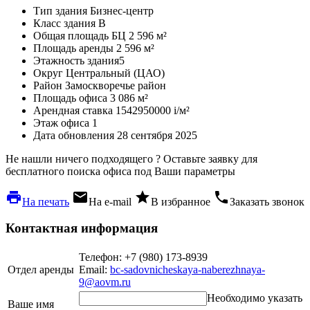
Тип здания
Бизнес-центр
Класс здания
B
Общая площадь БЦ
2 596 м²
Площадь аренды
2 596 м²
Этажность здания
5
Округ
Центральный (ЦАО)
Район
Замоскворечье район
Площадь офиса
3 086 м²
Арендная ставка
1542950000
i
/м²
Этаж офиса
1
Дата обновления
28 сентября 2025
Не нашли ничего подходящего ?
Оставьте заявку для
бесплатного поиска офиса под Ваши параметры
local_printshop
local_post_office
star
phone
На печать
На e-mail
В избранное
Заказать звонок
Контактная информация
Телефон: +7 (980) 173-8939
Отдел аренды
Email:
bc-sadovnicheskaya-naberezhnaya-
9@aovm.ru
Необходимо указать
Ваше имя