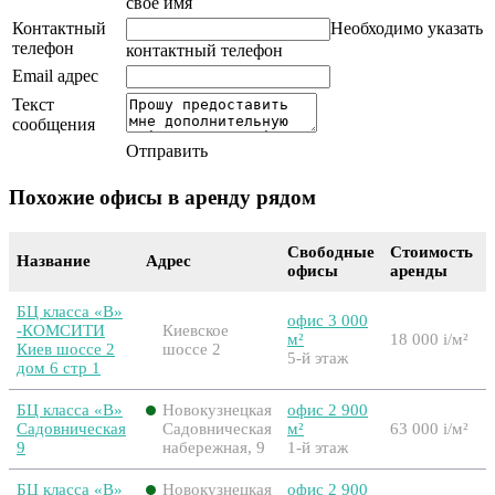
свое имя
Контактный
Необходимо указать
телефон
контактный телефон
Email адрес
Текст
сообщения
Отправить
Похожие офисы в аренду рядом
Свободные
Стоимость
Название
Адрес
офисы
аренды
БЦ класса «B»
офис 3 000
-КОМСИТИ
Киевское
м²
18 000
i
/м²
Киев шоссе 2
шоссе 2
5-й этаж
дом 6 стр 1
БЦ класса «B»
Новокузнецкая
офис 2 900
Садовническая
Садовническая
м²
63 000
i
/м²
9
набережная, 9
1-й этаж
БЦ класса «B»
Новокузнецкая
офис 2 900