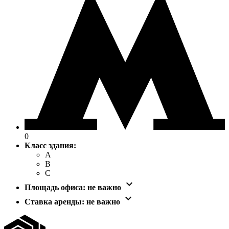
0
Класс здания:
A
B
C

Площадь офиса:
не важно

Ставка аренды:
не важно