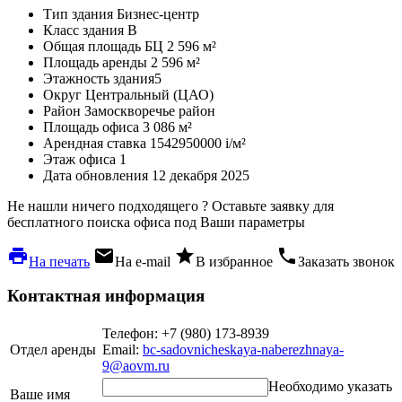
Тип здания
Бизнес-центр
Класс здания
B
Общая площадь БЦ
2 596 м²
Площадь аренды
2 596 м²
Этажность здания
5
Округ
Центральный (ЦАО)
Район
Замоскворечье район
Площадь офиса
3 086 м²
Арендная ставка
1542950000
i
/м²
Этаж офиса
1
Дата обновления
12 декабря 2025
Не нашли ничего подходящего ?
Оставьте заявку для
бесплатного поиска офиса под Ваши параметры
local_printshop
local_post_office
star
phone
На печать
На e-mail
В избранное
Заказать звонок
Контактная информация
Телефон: +7 (980) 173-8939
Отдел аренды
Email:
bc-sadovnicheskaya-naberezhnaya-
9@aovm.ru
Необходимо указать
Ваше имя