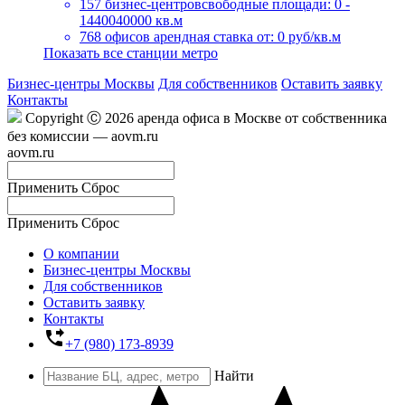
157 бизнес-центров
свободные площади: 0 -
1440040000 кв.м
768 офисов
арендная ставка от: 0 руб/кв.м
Показать все станции метро
Бизнес-центры Москвы
Для собственников
Оставить заявку
Контакты
Copyright Ⓒ 2026 аренда офиса в Москве от собственника
без комиссии — aovm.ru
aovm.ru
Применить
Сброс
Применить
Сброс
О компании
Бизнес-центры Москвы
Для собственников
Оставить заявку
Контакты
phone_forwarded
+7 (980) 173-8939
Найти