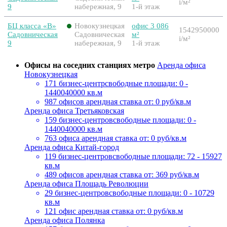
i
/м²
9
набережная, 9
1-й этаж
БЦ класса «B»
Новокузнецкая
офис 3 086
1542950000
Садовническая
Садовническая
м²
i
/м²
9
набережная, 9
1-й этаж
Офисы на соседних станциях метро
Аренда офиса
Новокузнецкая
171 бизнес-центр
свободные площади: 0 -
1440040000 кв.м
987 офисов
арендная ставка от: 0 руб/кв.м
Аренда офиса Третьяковская
159 бизнес-центров
свободные площади: 0 -
1440040000 кв.м
763 офиса
арендная ставка от: 0 руб/кв.м
Аренда офиса Китай-город
119 бизнес-центров
свободные площади: 72 - 15927
кв.м
489 офисов
арендная ставка от: 369 руб/кв.м
Аренда офиса Площадь Революции
29 бизнес-центров
свободные площади: 0 - 10729
кв.м
121 офис
арендная ставка от: 0 руб/кв.м
Аренда офиса Полянка