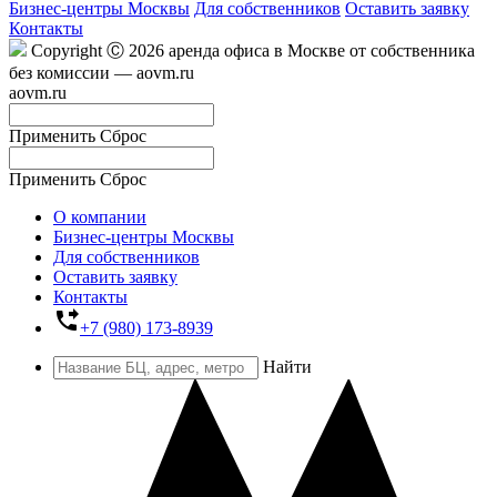
Бизнес-центры Москвы
Для собственников
Оставить заявку
Контакты
Copyright Ⓒ 2026 аренда офиса в Москве от собственника
без комиссии — aovm.ru
aovm.ru
Применить
Сброс
Применить
Сброс
О компании
Бизнес-центры Москвы
Для собственников
Оставить заявку
Контакты
phone_forwarded
+7 (980) 173-8939
Найти