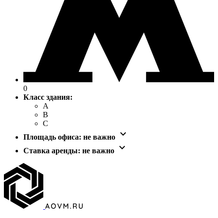
0
Класс здания:
A
B
C

Площадь офиса:
не важно

Ставка аренды:
не важно