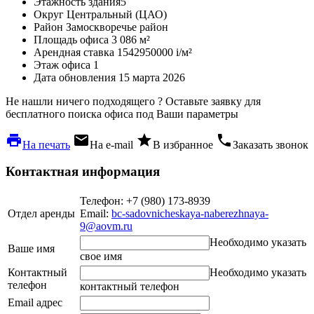
Этажность здания
5
Округ
Центральный (ЦАО)
Район
Замоскворечье район
Площадь офиса
3 086 м²
Арендная ставка
1542950000
i
/м²
Этаж офиса
1
Дата обновления
15 марта 2026
Не нашли ничего подходящего ?
Оставьте заявку для
бесплатного поиска офиса под Ваши параметры
local_printshop
local_post_office
star
phone
На печать
На e-mail
В избранное
Заказать звонок
Контактная информация
Телефон: +7 (980) 173-8939
Отдел аренды
Email:
bc-sadovnicheskaya-naberezhnaya-
9@aovm.ru
Необходимо указать
Ваше имя
свое имя
Контактный
Необходимо указать
телефон
контактный телефон
Email адрес