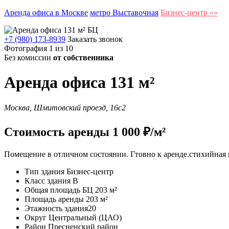
Аренда офиса в Москве
метро Выставочная
Бизнес-центр «»
+7 (980) 173-8939
Заказать звонок
Фотография 1 из 10
Без комиссии
от собственника
Аренда офиса 131 м²
Москва, Шмитовский проезд, 16с2
Стоимость аренды 1 000 ₽/м²
Помещение в отличном состоянии. Гтовно к аренде.стихийная 
Тип здания
Бизнес-центр
Класс здания
B
Общая площадь БЦ
203 м²
Площадь аренды
203 м²
Этажность здания
20
Округ
Центральный (ЦАО)
Район
Пресненский район