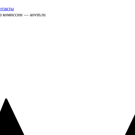
нтакты
ез комиссии — aovm.ru