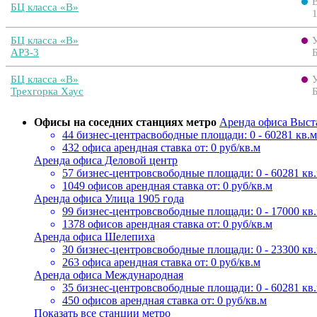
БЦ класса «B»
БЦ класса «B»
АРЗ-3
БЦ класса «B»
Трехгорка Хаус
Офисы на соседних станциях метро
Аренда офиса Выст
44 бизнес-центра
свободные площади: 0 - 60281 кв.м
432 офиса
арендная ставка от: 0 руб/кв.м
Аренда офиса Деловой центр
57 бизнес-центров
свободные площади: 0 - 60281 кв
1049 офисов
арендная ставка от: 0 руб/кв.м
Аренда офиса Улица 1905 года
99 бизнес-центров
свободные площади: 0 - 17000 кв
1378 офисов
арендная ставка от: 0 руб/кв.м
Аренда офиса Шелепиха
30 бизнес-центров
свободные площади: 0 - 23300 кв
263 офиса
арендная ставка от: 0 руб/кв.м
Аренда офиса Международная
35 бизнес-центров
свободные площади: 0 - 60281 кв
450 офисов
арендная ставка от: 0 руб/кв.м
Показать все станции метро