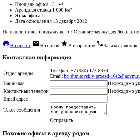
Площадь офиса
131 м²
Арендная ставка
1 000
i
/м²
Этаж офиса
1
Дата обновления
13 декабря 2012
Не нашли ничего подходящего ?
Оставьте заявку для бесплатн
local_printshop
local_post_office
star
phone
На печать
На e-mail
В избранное
Заказать звонок
Контактная информация
Телефон: +7 (980) 173-8939
Отдел аренды
Email:
bc-shmitovskiy-proezd-16s2@aovm.r
Ваше имя
Необходимо ук
Контактный телефон
Необходимо ук
Email адрес
Текст сообщения
Отправить
Похожие офисы в аренду рядом