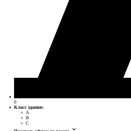
0
Класс здания:
A
B
C
