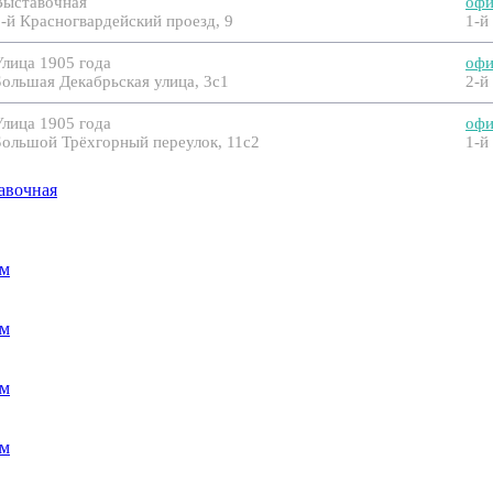
Выставочная
офи
1-й Красногвардейский проезд, 9
1-й
Улица 1905 года
офи
Большая Декабрьская улица, 3с1
2-й
Улица 1905 года
офи
Большой Трёхгорный переулок, 11с2
1-й
авочная
.м
.м
.м
.м