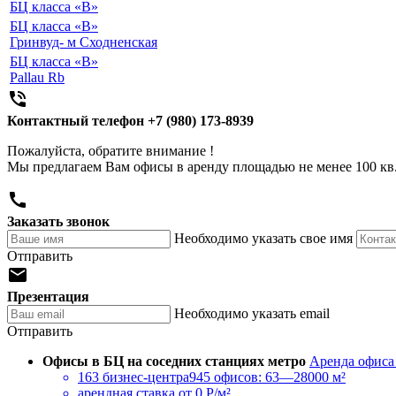
БЦ класса «B»
БЦ класса «B»
Гринвуд- м Сходненская
БЦ класса «B»
Pallau Rb

Контактный телефон
+7 (980) 173-8939
Пожалуйста, обратите внимание !
Мы предлагаем Вам офисы в аренду площадью не менее 100 кв

Заказать звонок
Необходимо указать свое имя
Отправить

Презентация
Необходимо указать email
Отправить
Офисы в БЦ на соседних станциях метро
Аренда офиса
163 бизнес-центра
945 офисов: 63—28000 м²
арендная ставка
от 0 Р/м²