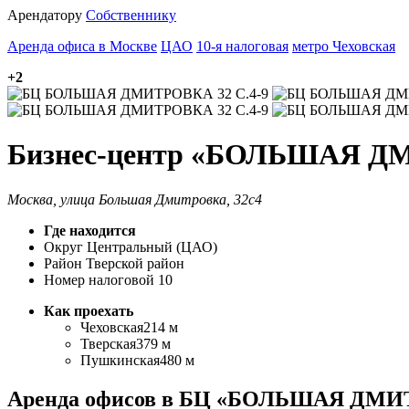
Арендатору
Собственнику
Аренда офиса в Москве
ЦАО
10-я налоговая
метро Чеховская
+2
Бизнес-центр «БОЛЬШАЯ ДМ
Москва, улица Большая Дмитровка, 32с4
Где находится
Округ
Центральный (ЦАО)
Район
Тверской район
Номер налоговой
10
Как проехать
Чеховская
214 м
Тверская
379 м
Пушкинская
480 м
Аренда офисов в БЦ «БОЛЬШАЯ ДМИТ