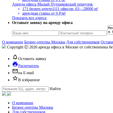
Аренда офиса Малый Путинковский переулок
171 бизнес-центр
1111 офисов: 63—28000 м²
арендная ставка
от 0 Р/м²
Показать все адреса
Оставьте заявку на аренду офиса
О компании
Бизнес-центры Москвы
Для собственников
Остави
Copyright Ⓒ 2026 аренда офиса в Москве от собственника б
notifications_none
Оставить заявку
local_printshop
Распечатать
mail_outline
на E-mail
star_border
В избранное
Найти
О компании
Бизнес-центры Москвы
Для собственников