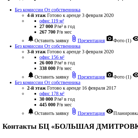
Без комиссии
От собственника
4-й этаж
Готово к аренде
3 февраля 2020
офис 119 м²
27 000
Р/м² в год
267 700
Р/в мес
notifications
attach_file
photo_camera
visibil
Оставить заявку
Презентация
Фото (1)
Без комиссии
От собственника
3-й этаж
Готово к аренде
3 февраля 2020
офис 156 м²
26 000
Р/м² в год
338 000
Р/в мес
notifications
attach_file
photo_camera
visibil
Оставить заявку
Презентация
Фото (1)
Без комиссии
От собственника
2-й этаж
Готово к аренде
16 февраля 2017
офис 178 м²
30 000
Р/м² в год
445 000
Р/в мес
notifications
attach_file
visibility
Оставить заявку
Презентация
Планировк
Контакты БЦ «БОЛЬШАЯ ДМИТРОВКА 