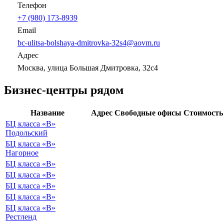
Телефон
+7 (980) 173-8939
Email
bc-ulitsa-bolshaya-dmitrovka-32s4@aovm.ru
Адрес
Москва, улица Большая Дмитровка, 32с4
Бизнес-центры рядом
Название
Адрес
Свободные офисы
Стоимость
БЦ класса «B»
Подольский
БЦ класса «B»
Нагорное
БЦ класса «B»
БЦ класса «B»
БЦ класса «B»
БЦ класса «B»
БЦ класса «B»
Рестленд