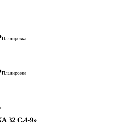
ity
Планировка
ity
Планировка
а
32 С.4-9»