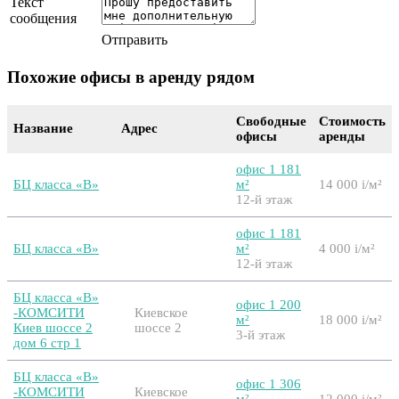
Текст
сообщения
Отправить
Похожие офисы в аренду рядом
Свободные
Стоимость
Название
Адрес
офисы
аренды
офис 1 181
БЦ класса «B»
м²
14 000
i
/м²
12-й этаж
офис 1 181
БЦ класса «B»
м²
4 000
i
/м²
12-й этаж
БЦ класса «B»
офис 1 200
-КОМСИТИ
Киевское
м²
18 000
i
/м²
Киев шоссе 2
шоссе 2
3-й этаж
дом 6 стр 1
БЦ класса «B»
офис 1 306
-КОМСИТИ
Киевское
м²
12 000
i
/м²