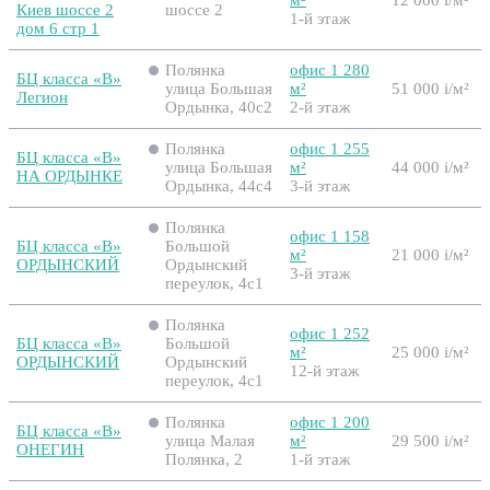
Киев шоссе 2
шоссе 2
1-й этаж
дом 6 стр 1
Полянка
офис 1 280
БЦ класса «B»
улица Большая
м²
51 000
i
/м²
Легион
Ордынка, 40с2
2-й этаж
Полянка
офис 1 255
БЦ класса «B»
улица Большая
м²
44 000
i
/м²
НА ОРДЫНКЕ
Ордынка, 44с4
3-й этаж
Полянка
офис 1 158
БЦ класса «B»
Большой
м²
21 000
i
/м²
ОРДЫНСКИЙ
Ордынский
3-й этаж
переулок, 4с1
Полянка
офис 1 252
БЦ класса «B»
Большой
м²
25 000
i
/м²
ОРДЫНСКИЙ
Ордынский
12-й этаж
переулок, 4с1
Полянка
офис 1 200
БЦ класса «B»
улица Малая
м²
29 500
i
/м²
ОНЕГИН
Полянка, 2
1-й этаж