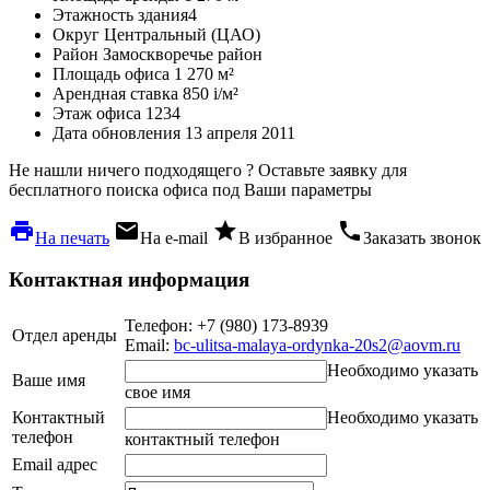
Этажность здания
4
Округ
Центральный (ЦАО)
Район
Замоскворечье район
Площадь офиса
1 270 м²
Арендная ставка
850
i
/м²
Этаж офиса
1234
Дата обновления
13 апреля 2011
Не нашли ничего подходящего ?
Оставьте заявку для
бесплатного поиска офиса под Ваши параметры
local_printshop
local_post_office
star
phone
На печать
На e-mail
В избранное
Заказать звонок
Контактная информация
Телефон: +7 (980) 173-8939
Отдел аренды
Email:
bc-ulitsa-malaya-ordynka-20s2@aovm.ru
Необходимо указать
Ваше имя
свое имя
Контактный
Необходимо указать
телефон
контактный телефон
Email адрес