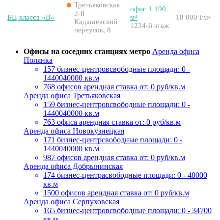
Третьяковская
офис 1 190
3-й
БЦ класса «B»
м²
18 000
i
/м²
Кадашёвский
1234-й этаж
переулок, 8
Офисы на соседних станциях метро
Аренда офиса
Полянка
157 бизнес-центров
свободные площади: 0 -
1440040000 кв.м
768 офисов
арендная ставка от: 0 руб/кв.м
Аренда офиса Третьяковская
159 бизнес-центров
свободные площади: 0 -
1440040000 кв.м
763 офиса
арендная ставка от: 0 руб/кв.м
Аренда офиса Новокузнецкая
171 бизнес-центр
свободные площади: 0 -
1440040000 кв.м
987 офисов
арендная ставка от: 0 руб/кв.м
Аренда офиса Добрынинская
174 бизнес-центра
свободные площади: 0 - 48000
кв.м
1500 офисов
арендная ставка от: 0 руб/кв.м
Аренда офиса Серпуховская
165 бизнес-центров
свободные площади: 0 - 34700
кв.м