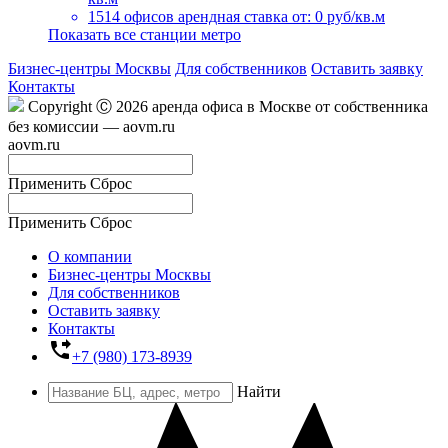
1514 офисов
арендная ставка от: 0 руб/кв.м
Показать все станции метро
Бизнес-центры Москвы
Для собственников
Оставить заявку
Контакты
Copyright Ⓒ 2026 аренда офиса в Москве от собственника
без комиссии — aovm.ru
aovm.ru
Применить
Сброс
Применить
Сброс
О компании
Бизнес-центры Москвы
Для собственников
Оставить заявку
Контакты
phone_forwarded
+7 (980) 173-8939
Найти