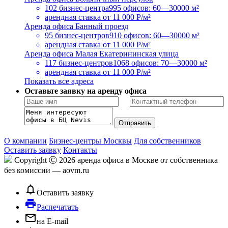
102 бизнес-центра
995 офисов: 60—30000 м²
арендная ставка
от 11 000 Р/м²
Аренда офиса Банный проезд
95 бизнес-центров
910 офисов: 60—30000 м²
арендная ставка
от 11 000 Р/м²
Аренда офиса Малая Екатерининская улица
117 бизнес-центров
1068 офисов: 70—30000 м²
арендная ставка
от 11 000 Р/м²
Показать все адреса
Оставьте заявку на аренду офиса
О компании
Бизнес-центры Москвы
Для собственников
Оставить заявку
Контакты
Copyright Ⓒ 2026 аренда офиса в Москве от собственника
без комиссии — aovm.ru
notifications_none
Оставить заявку
local_printshop
Распечатать
mail_outline
на E-mail