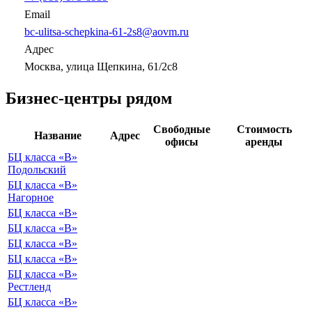
Email
bc-ulitsa-schepkina-61-2s8@aovm.ru
Адрес
Москва, улица Щепкина, 61/2с8
Бизнес-центры рядом
Свободные
Стоимость
Название
Адрес
офисы
аренды
БЦ класса «B»
Подольский
БЦ класса «B»
Нагорное
БЦ класса «B»
БЦ класса «B»
БЦ класса «B»
БЦ класса «B»
БЦ класса «B»
Рестленд
БЦ класса «B»