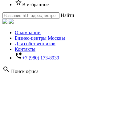
star_border
В избранное
Найти
О компании
Бизнес-центры Москвы
Для собственников
Контакты
phone_forwarded
+7 (980) 173-8939
search
Поиск офиса