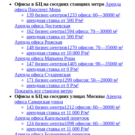
Офисы в БЦ на соседних станциях метро
Аренда
офиса Проспект Мира
139 бизнес-центров
1233 офиса: 60—30000 м²
арендная ставка
от 500 Р/м²
Аренда офиса Достоевская
162 бизнес-центра
1594 офиса: 70—30000 м²
арендная ставка
от 500 Р/м²
Аренда офиса Рижская
148 бизнес-центров
1270 офисов: 70—35000 м²
арендная ставка
от 10 000 Р/м²
Аренда офиса Марьина Роща
147 бизнес-центров
1405 офисов: 90—35000 м²
арендная ставка
от 0 Р/м²
Аренда офиса Сухаревская
171 бизнес-центр
1299 офисов: 50—20000 м²
арендная ставка
от 0 Р/м²
Показать все станции метро
Офисы в БЦ на соседних улицах Москвы
Аренда
офиса Самарская улица
143 бизнес-центра
1212 офисов: 60—30000 м²
арендная ставка
от 11 000 Р/м²
Аренда офиса Капельский переулок
124 бизнес-центра
1098 офисов: 60—30000 м²
арендная ставка
от 11 000 Р/м²
Аренда офиса Больничный переулок