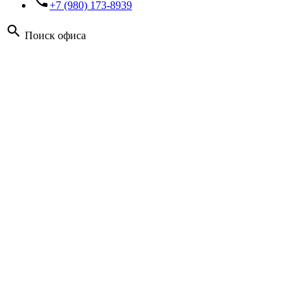
phone_forwarded
+7 (980) 173-8939
search
Поиск офиса