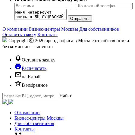
О компании
Бизнес-центры Москвы
Для собственников
Оставить заявку
Контакты
Copyright Ⓒ 2026 аренда офиса в Москве от собственника
без комиссии — aovm.ru
notifications_none
Оставить заявку
local_printshop
Распечатать
mail_outline
на E-mail
star_border
В избранное
Найти
О компании
Бизнес-центры Москвы
Для собственников
Контакты