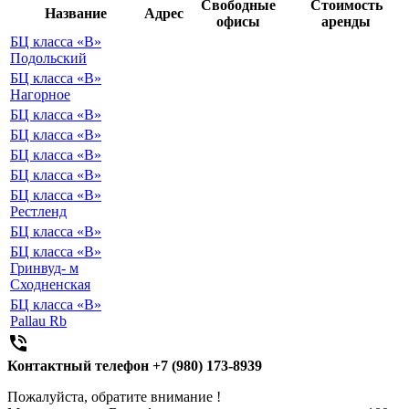
Свободные
Стоимость
Название
Адрес
офисы
аренды
БЦ класса «B»
Подольский
БЦ класса «B»
Нагорное
БЦ класса «B»
БЦ класса «B»
БЦ класса «B»
БЦ класса «B»
БЦ класса «B»
Рестленд
БЦ класса «B»
БЦ класса «B»
Гринвуд- м
Сходненская
БЦ класса «B»
Pallau Rb

Контактный телефон
+7 (980) 173-8939
Пожалуйста, обратите внимание !