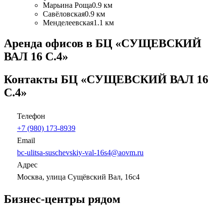
Марьина Роща
0.9 км
Савёловская
0.9 км
Менделеевская
1.1 км
Аренда офисов в БЦ «СУЩЕВСКИЙ
ВАЛ 16 С.4»
Контакты БЦ «СУЩЕВСКИЙ ВАЛ 16
С.4»
Телефон
+7 (980) 173-8939
Email
bc-ulitsa-suschevskiy-val-16s4@aovm.ru
Адрес
Москва, улица Сущёвский Вал, 16с4
Бизнес-центры рядом