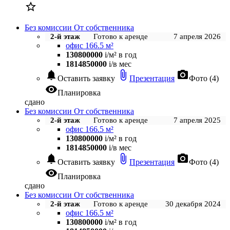

Без комиссии
От собственника
2-й этаж
Готово к аренде
7 апреля 2026
офис 166.5 м²
130800000
i
/м² в год
1814850000
i
/в мес
notifications
attach_file
photo_camera
Оставить заявку
Презентация
Фото (4)
visibility
Планировка
сдано
Без комиссии
От собственника
2-й этаж
Готово к аренде
7 апреля 2025
офис 166.5 м²
130800000
i
/м² в год
1814850000
i
/в мес
notifications
attach_file
photo_camera
Оставить заявку
Презентация
Фото (4)
visibility
Планировка
сдано
Без комиссии
От собственника
2-й этаж
Готово к аренде
30 декабря 2024
офис 166.5 м²
130800000
i
/м² в год