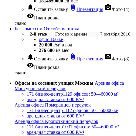
1814850000
i
/в мес
notifications
attach_file
photo_camera
Оставить заявку
Презентация
Фото (4)
visibility
Планировка
сдано
Без комиссии
От собственника
2-й этаж
Готово к аренде
7 октября 2010
офис 166 м²
20 000
i
/м² в год
276 600
i
/в мес
notifications
attach_file
photo_camera
Оставить заявку
Презентация
Фото (8)
visibility
Планировка
сдано
Офисы на соседних улицах Москвы
Аренда офиса
Мансуровский переулок
171 бизнес-центр
1129 офисов: 50—60000 м²
арендная ставка
от 600 Р/м²
Аренда офиса Померанцев переулок
171 бизнес-центр
1112 офисов: 50—60000 м²
арендная ставка
от 600 Р/м²
Аренда офиса Кропоткинский переулок
171 бизнес-центр
1037 офисов: 50—60000 м²
арендная ставка
от 600 Р/м²