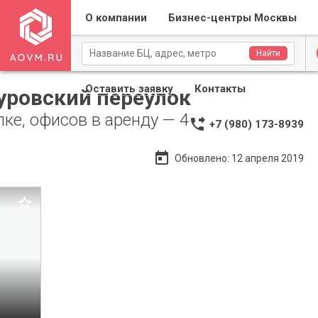
О компании
Бизнес-центры Москвы
Для собственников
Найти
Оставить заявку
Контакты
уровский переулок
ке, офисов в аренду — 4
phone_forwarded
+7 (980) 173-8939
Применить
Сброс
today
Обновлено: 12 апреля 2019
Применить
Сброс

ЦАО
й район
0
0 0