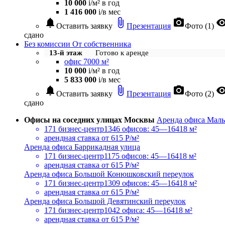
10 000
i
/м² в год
1 416 000
i
/в мес
notifications
attach_file
photo_camera
visibil
Оставить заявку
Презентация
Фото (1)
сдано
Без комиссии
От собственника
13-й этаж
Готово к аренде
офис 7000 м²
10 000
i
/м² в год
5 833 000
i
/в мес
notifications
attach_file
photo_camera
visibil
Оставить заявку
Презентация
Фото (2)
сдано
Офисы на соседних улицах Москвы
Аренда офиса Мал
171 бизнес-центр
1346 офисов: 45—16418 м²
арендная ставка
от 615 Р/м²
Аренда офиса Баррикадная улица
171 бизнес-центр
1175 офисов: 45—16418 м²
арендная ставка
от 615 Р/м²
Аренда офиса Большой Конюшковский переулок
171 бизнес-центр
1309 офисов: 45—16418 м²
арендная ставка
от 615 Р/м²
Аренда офиса Большой Девятинский переулок
171 бизнес-центр
1042 офиса: 45—16418 м²
арендная ставка
от 615 Р/м²