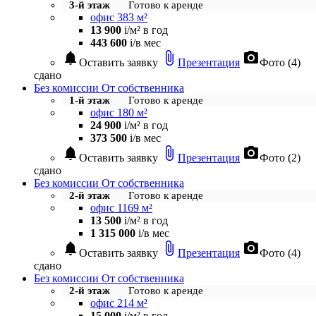
3-й этаж
Готово к аренде
офис 383 м²
13 900
i
/м² в год
443 600
i
/в мес
notifications
attach_file
photo_camera
Оставить заявку
Презентация
Фото (4)
сдано
Без комиссии
От собственника
1-й этаж
Готово к аренде
офис 180 м²
24 900
i
/м² в год
373 500
i
/в мес
notifications
attach_file
photo_camera
Оставить заявку
Презентация
Фото (2)
сдано
Без комиссии
От собственника
2-й этаж
Готово к аренде
офис 1169 м²
13 500
i
/м² в год
1 315 000
i
/в мес
notifications
attach_file
photo_camera
Оставить заявку
Презентация
Фото (4)
сдано
Без комиссии
От собственника
2-й этаж
Готово к аренде
офис 214 м²
15 000
i
/м² в год