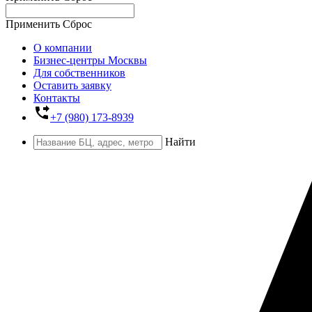
Применить
Сброс
О компании
Бизнес-центры Москвы
Для собственников
Оставить заявку
Контакты
phone_forwarded
+7 (980) 173-8939
Найти