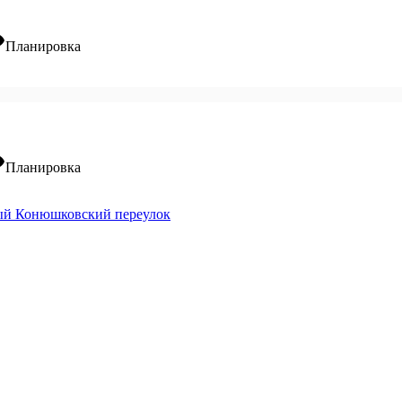
ity
Планировка
ity
Планировка
ый Конюшковский переулок