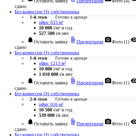
Оставить заявку
Презентация
Фото (4)
сдано
Без комиссии
От собственника
1-й этаж
Готово к аренде
офис 633 м²
10 000
i
/м² в год
527 500
i
/в мес
notifications
attach_file
photo_camera
visibil
Оставить заявку
Презентация
Фото (1)
сдано
Без комиссии
От собственника
1-й этаж
Готово к аренде
офис 1213 м²
10 000
i
/м² в год
1 010 000
i
/в мес
notifications
attach_file
photo_camera
visibil
Оставить заявку
Презентация
Фото (1)
сдано
Без комиссии
От собственника
2-й этаж
Готово к аренде
офис 616 м²
10 500
i
/м² в год
539 000
i
/в мес
notifications
attach_file
photo_camera
visibil
Оставить заявку
Презентация
Фото (1)
сдано
Без комиссии
От собственника