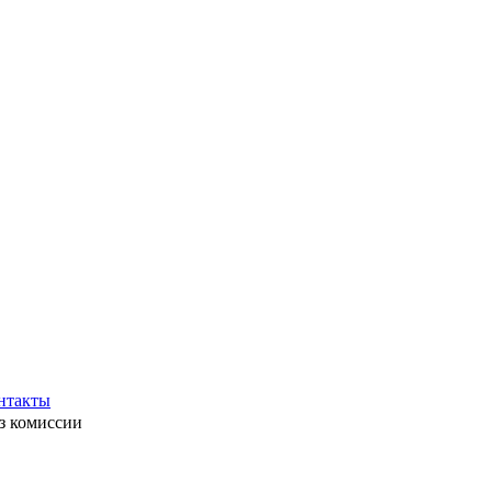
нтакты
ез комиссии