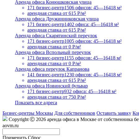
Аренда офиса Конюшковская улица
171 бизнес-центр
1506 офисов: 45—16418 м²
арендная ставка
от 615 Р/м²
Аренда офиса Дружинниковская улица
171 бизнес-центр
1402 офиса: 45—16418 м²
арендная ставка
от 615 Р/м²
Аренда офиса Скарятинский переулок
171 бизнес-центр
1005 офисов: 45—16418 м²
арендная ставка
от 0 Р/м²
Аренда офиса Вспольный переулок
171 бизнес-центр
1155 офисов: 45—16418 м²
арендная ставка
от 0 Р/м²
Аренда офиса переулок Капранова
141 бизнес-центр
1230 офисов: 45—16418 м²
арендная ставка
от 615 Р/м²
Аренда офиса Новинский бульвар
171 бизнес-центр
932 офиса: 45—16418 м²
арендная ставка
от 750 Р/м²
Показать все адреса
Бизнес-центры Москвы
Для собственников
Оставить заявку
Ко
Copyright Ⓒ 2026 аренда офиса в Москве от собственника б
aovm.ru
Применить
Сброс