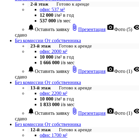
2-й этаж
Готово к аренде
офис 537 м²
12 000
i
/м² в год
537 000
i
/в мес
notifications
attach_file
photo_camera
visibil
Оставить заявку
Презентация
Фото (5)
сдано
Без комиссии
От собственника
23-й этаж
Готово к аренде
офис 2000 м²
10 000
i
/м² в год
1 666 000
i
/в мес
notifications
attach_file
photo_camera
visibil
Оставить заявку
Презентация
Фото (1)
сдано
Без комиссии
От собственника
13-й этаж
Готово к аренде
офис 2200 м²
10 000
i
/м² в год
1 833 000
i
/в мес
notifications
attach_file
photo_camera
visibil
Оставить заявку
Презентация
Фото (1)
сдано
Без комиссии
От собственника
12-й этаж
Готово к аренде
офис 1700 м²