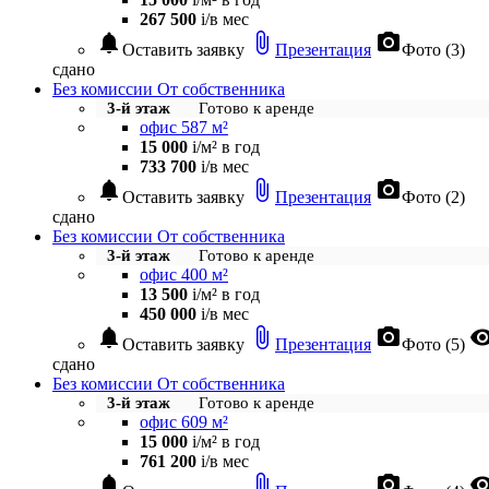
267 500
i
/в мес
notifications
attach_file
photo_camera
Оставить заявку
Презентация
Фото (3)
сдано
Без комиссии
От собственника
3-й этаж
Готово к аренде
офис 587 м²
15 000
i
/м² в год
733 700
i
/в мес
notifications
attach_file
photo_camera
Оставить заявку
Презентация
Фото (2)
сдано
Без комиссии
От собственника
3-й этаж
Готово к аренде
офис 400 м²
13 500
i
/м² в год
450 000
i
/в мес
notifications
attach_file
photo_camera
visibil
Оставить заявку
Презентация
Фото (5)
сдано
Без комиссии
От собственника
3-й этаж
Готово к аренде
офис 609 м²
15 000
i
/м² в год
761 200
i
/в мес
notifications
attach_file
photo_camera
visibil