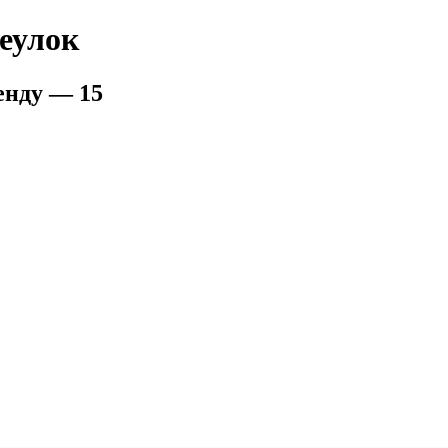
еулок
енду — 15