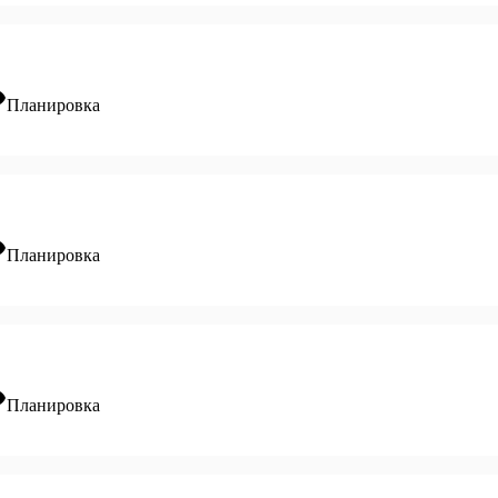
ity
Планировка
ity
Планировка
ity
Планировка