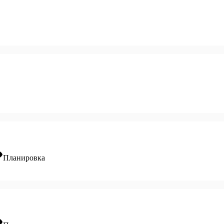
ity
Планировка
ity