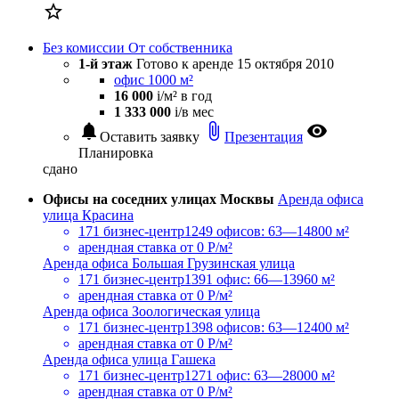

Без комиссии
От собственника
1-й этаж
Готово к аренде
15 октября 2010
офис 1000 м²
16 000
i
/м² в год
1 333 000
i
/в мес
notifications
attach_file
visibility
Оставить заявку
Презентация
Планировка
сдано
Офисы на соседних улицах Москвы
Аренда офиса
улица Красина
171 бизнес-центр
1249 офисов: 63—14800 м²
арендная ставка
от 0 Р/м²
Аренда офиса Большая Грузинская улица
171 бизнес-центр
1391 офис: 66—13960 м²
арендная ставка
от 0 Р/м²
Аренда офиса Зоологическая улица
171 бизнес-центр
1398 офисов: 63—12400 м²
арендная ставка
от 0 Р/м²
Аренда офиса улица Гашека
171 бизнес-центр
1271 офис: 63—28000 м²
арендная ставка
от 0 Р/м²