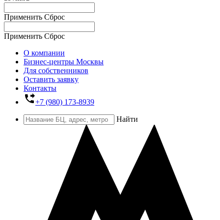
Применить
Сброс
Применить
Сброс
О компании
Бизнес-центры Москвы
Для собственников
Оставить заявку
Контакты
phone_forwarded
+7 (980) 173-8939
Найти