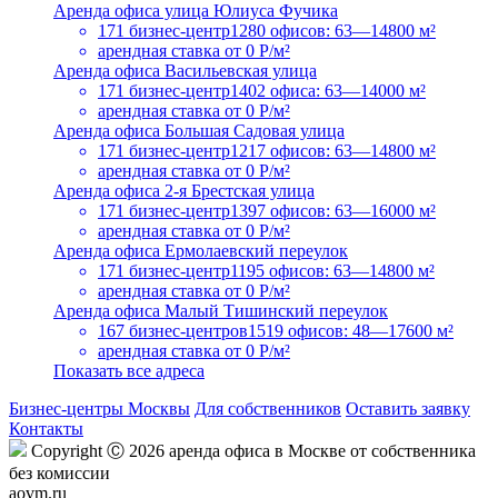
Аренда офиса улица Юлиуса Фучика
171 бизнес-центр
1280 офисов: 63—14800 м²
арендная ставка
от 0 Р/м²
Аренда офиса Васильевская улица
171 бизнес-центр
1402 офиса: 63—14000 м²
арендная ставка
от 0 Р/м²
Аренда офиса Большая Садовая улица
171 бизнес-центр
1217 офисов: 63—14800 м²
арендная ставка
от 0 Р/м²
Аренда офиса 2-я Брестская улица
171 бизнес-центр
1397 офисов: 63—16000 м²
арендная ставка
от 0 Р/м²
Аренда офиса Ермолаевский переулок
171 бизнес-центр
1195 офисов: 63—14800 м²
арендная ставка
от 0 Р/м²
Аренда офиса Малый Тишинский переулок
167 бизнес-центров
1519 офисов: 48—17600 м²
арендная ставка
от 0 Р/м²
Показать все адреса
Бизнес-центры Москвы
Для собственников
Оставить заявку
Контакты
Copyright Ⓒ 2026 аренда офиса в Москве от собственника
без комиссии
aovm.ru