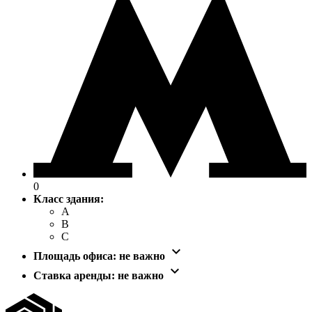
0
Класс здания:
A
B
C

Площадь офиса:
не важно

Ставка аренды:
не важно