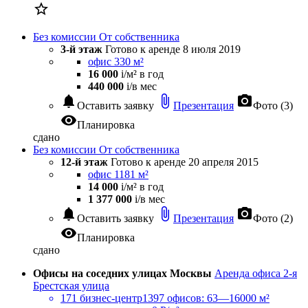

Без комиссии
От собственника
3-й этаж
Готово к аренде
8 июля 2019
офис 330 м²
16 000
i
/м² в год
440 000
i
/в мес
notifications
attach_file
photo_camera
Оставить заявку
Презентация
Фото (3)
visibility
Планировка
сдано
Без комиссии
От собственника
12-й этаж
Готово к аренде
20 апреля 2015
офис 1181 м²
14 000
i
/м² в год
1 377 000
i
/в мес
notifications
attach_file
photo_camera
Оставить заявку
Презентация
Фото (2)
visibility
Планировка
сдано
Офисы на соседних улицах Москвы
Аренда офиса 2-я
Брестская улица
171 бизнес-центр
1397 офисов: 63—16000 м²