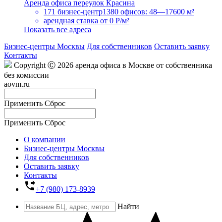
Аренда офиса переулок Красина
171 бизнес-центр
1380 офисов: 48—17600 м²
арендная ставка
от 0 Р/м²
Показать все адреса
Бизнес-центры Москвы
Для собственников
Оставить заявку
Контакты
Copyright Ⓒ 2026 аренда офиса в Москве от собственника
без комиссии
aovm.ru
Применить
Сброс
Применить
Сброс
О компании
Бизнес-центры Москвы
Для собственников
Оставить заявку
Контакты
phone_forwarded
+7 (980) 173-8939
Найти