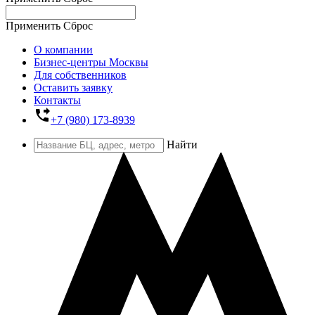
Применить
Сброс
О компании
Бизнес-центры Москвы
Для собственников
Оставить заявку
Контакты
phone_forwarded
+7 (980) 173-8939
Найти