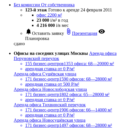
Без комиссии
От собственника
123-й этаж
Готово к аренде
24 февраля 2011
офис 2200 м²
23 000
i
/м² в год
4 216 000
i
/в мес
notifications
attach_file
visibility
Оставить заявку
Презентация
Планировка
сдано
Офисы на соседних улицах Москвы
Аренда офиса
Перуновский переулок
155 бизнес-центров
1353 офиса: 68—20000 м²
арендная ставка
от 0 Р/м²
Аренда офиса Сущёвская улица
171 бизнес-центр
1590 офисов: 68—28000 м²
арендная ставка
от 500 Р/м²
Аренда офиса Новослободская улица
171 бизнес-центр
1802 офиса: 65—28000 м²
арендная ставка
от 0 Р/м²
Аренда офиса Тихвинский переулок
171 бизнес-центр
1906 офисов: 66—14000 м²
арендная ставка
от 0 Р/м²
Аренда офиса Новосущёвская улица
171 бизнес-центр
1497 офисов: 68—28000 м²