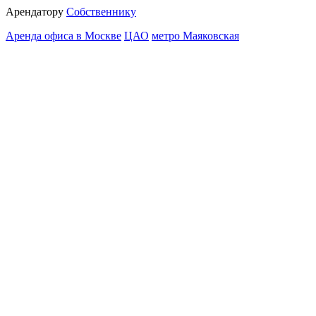
Арендатору
Собственнику
Аренда офиса в Москве
ЦАО
метро Маяковская