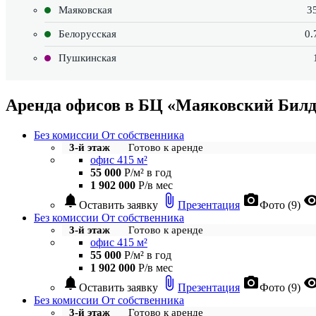
Маяковская
3
Белорусская
0.
Пушкинская
Аренда офисов в БЦ «Маяковский Бил
Без комиссии
От собственника
3-й этаж
Готово к аренде
офис 415 м²
55 000
Р/м² в год
1 902 000
Р/в мес
notifications
attach_file
photo_camera
visibil
Оставить заявку
Презентация
Фото (9)
Без комиссии
От собственника
3-й этаж
Готово к аренде
офис 415 м²
55 000
Р/м² в год
1 902 000
Р/в мес
notifications
attach_file
photo_camera
visibil
Оставить заявку
Презентация
Фото (9)
Без комиссии
От собственника
3-й этаж
Готово к аренде