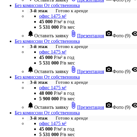
Без комиссии
От собственника
3-й этаж
Готово к аренде
офис 1475 м²
45 000
Р/м² в год
5 531 000
Р/в мес
notifications
attach_file
photo_camera
visibil
Оставить заявку
Презентация
Фото (9)
Без комиссии
От собственника
3-й этаж
Готово к аренде
офис 1475 м²
45 000
Р/м² в год
5 531 000
Р/в мес
notifications
attach_file
photo_camera
visibil
Оставить заявку
Презентация
Фото (9)
Без комиссии
От собственника
3-й этаж
Готово к аренде
офис 1475 м²
48 000
Р/м² в год
5 900 000
Р/в мес
notifications
attach_file
photo_camera
visibil
Оставить заявку
Презентация
Фото (9)
Без комиссии
От собственника
3-й этаж
Готово к аренде
офис 1475 м²
45 000
Р/м² в год
5 531 000
Р/в мес