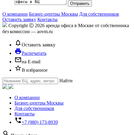
О компании
Бизнес-центры Москвы
Для собственников
Оставить заявку
Контакты
Copyright Ⓒ 2026 аренда офиса в Москве от собственника
без комиссии — aovm.ru
notifications_none
Оставить заявку
local_printshop
Распечатать
mail_outline
на E-mail
star_border
В избранное
Найти
О компании
Бизнес-центры Москвы
Для собственников
Контакты
phone_forwarded
+7 (980) 173-8939
search