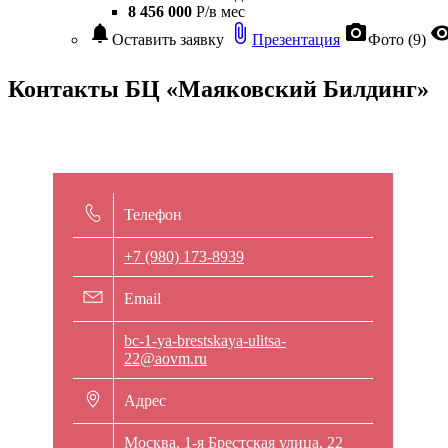
8 456 000
Р/в мес
notifications
attach_file
photo_camera
visibil
Оставить заявку
Презентация
Фото (9)
Контакты БЦ «Маяковский Билдинг»
Телефон
+7 (980) 173-8939
Email
bc-1-ya-brestskaya-ulitsa-
22@aovm.ru
Адрес
Москва, 1-я Брестская улица, 22