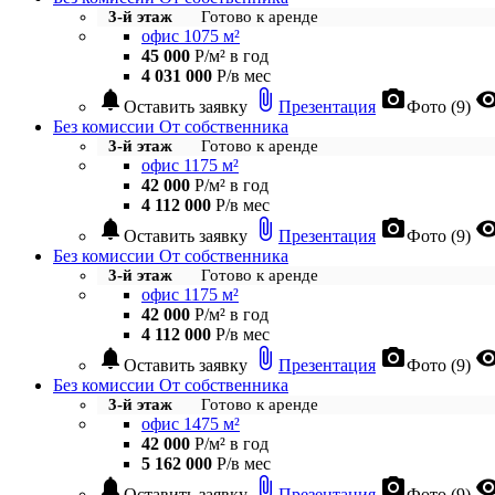
3-й этаж
Готово к аренде
офис 1075 м²
45 000
Р/м² в год
4 031 000
Р/в мес
notifications
attach_file
photo_camera
visibil
Оставить заявку
Презентация
Фото (9)
Без комиссии
От собственника
3-й этаж
Готово к аренде
офис 1175 м²
42 000
Р/м² в год
4 112 000
Р/в мес
notifications
attach_file
photo_camera
visibil
Оставить заявку
Презентация
Фото (9)
Без комиссии
От собственника
3-й этаж
Готово к аренде
офис 1175 м²
42 000
Р/м² в год
4 112 000
Р/в мес
notifications
attach_file
photo_camera
visibil
Оставить заявку
Презентация
Фото (9)
Без комиссии
От собственника
3-й этаж
Готово к аренде
офис 1475 м²
42 000
Р/м² в год
5 162 000
Р/в мес
notifications
attach_file
photo_camera
visibil
Оставить заявку
Презентация
Фото (9)