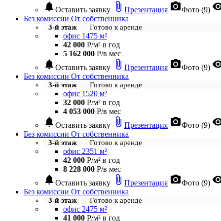
notifications
attach_file
photo_camera
visibil
Оставить заявку
Презентация
Фото (9)
Без комиссии
От собственника
3-й этаж
Готово к аренде
офис 1475 м²
42 000
Р/м² в год
5 162 000
Р/в мес
notifications
attach_file
photo_camera
visibil
Оставить заявку
Презентация
Фото (9)
Без комиссии
От собственника
3-й этаж
Готово к аренде
офис 1520 м²
32 000
Р/м² в год
4 053 000
Р/в мес
notifications
attach_file
photo_camera
visibil
Оставить заявку
Презентация
Фото (9)
Без комиссии
От собственника
3-й этаж
Готово к аренде
офис 2351 м²
42 000
Р/м² в год
8 228 000
Р/в мес
notifications
attach_file
photo_camera
visibil
Оставить заявку
Презентация
Фото (9)
Без комиссии
От собственника
3-й этаж
Готово к аренде
офис 2475 м²
41 000
Р/м² в год