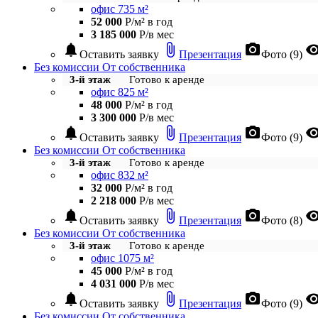
офис 735 м²
52 000
Р/м² в год
3 185 000
Р/в мес
notifications
attach_file
photo_camera
visibil
Оставить заявку
Презентация
Фото (9)
Без комиссии
От собственника
3-й этаж
Готово к аренде
офис 825 м²
48 000
Р/м² в год
3 300 000
Р/в мес
notifications
attach_file
photo_camera
visibil
Оставить заявку
Презентация
Фото (9)
Без комиссии
От собственника
3-й этаж
Готово к аренде
офис 832 м²
32 000
Р/м² в год
2 218 000
Р/в мес
notifications
attach_file
photo_camera
visibil
Оставить заявку
Презентация
Фото (8)
Без комиссии
От собственника
3-й этаж
Готово к аренде
офис 1075 м²
45 000
Р/м² в год
4 031 000
Р/в мес
notifications
attach_file
photo_camera
visibil
Оставить заявку
Презентация
Фото (9)
Без комиссии
От собственника