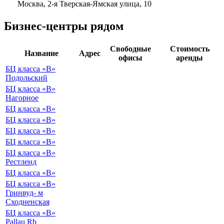
Москва, 2-я Тверская-Ямская улица, 10
Бизнес-центры рядом
Свободные
Стоимость
Название
Адрес
офисы
аренды
БЦ класса «B»
Подольский
БЦ класса «B»
Нагорное
БЦ класса «B»
БЦ класса «B»
БЦ класса «B»
БЦ класса «B»
БЦ класса «B»
Рестленд
БЦ класса «B»
БЦ класса «B»
Гринвуд- м
Сходненская
БЦ класса «B»
Pallau Rb