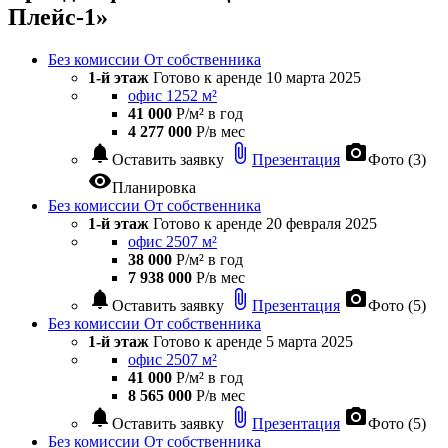
Плейс-1»
Без комиссии
От собственника
1-й этаж
Готово к аренде
10 марта 2025
офис 1252 м²
41 000
Р/м² в год
4 277 000
Р/в мес
notifications
attach_file
photo_camera
Оставить заявку
Презентация
Фото (3)
visibility
Планировка
Без комиссии
От собственника
1-й этаж
Готово к аренде
20 февраля 2025
офис 2507 м²
38 000
Р/м² в год
7 938 000
Р/в мес
notifications
attach_file
photo_camera
Оставить заявку
Презентация
Фото (5)
Без комиссии
От собственника
1-й этаж
Готово к аренде
5 марта 2025
офис 2507 м²
41 000
Р/м² в год
8 565 000
Р/в мес
notifications
attach_file
photo_camera
Оставить заявку
Презентация
Фото (5)
Без комиссии
От собственника