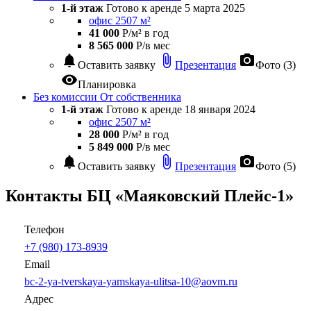
1-й этаж
Готово к аренде
5 марта 2025
офис 2507 м²
41 000
Р/м² в год
8 565 000
Р/в мес
notifications
attach_file
photo_camera
Оставить заявку
Презентация
Фото (3)
visibility
Планировка
Без комиссии
От собственника
1-й этаж
Готово к аренде
18 января 2024
офис 2507 м²
28 000
Р/м² в год
5 849 000
Р/в мес
notifications
attach_file
photo_camera
Оставить заявку
Презентация
Фото (5)
Контакты БЦ «Маяковский Плейс-1»
Телефон
+7 (980) 173-8939
Email
bc-2-ya-tverskaya-yamskaya-ulitsa-10@aovm.ru
Адрес