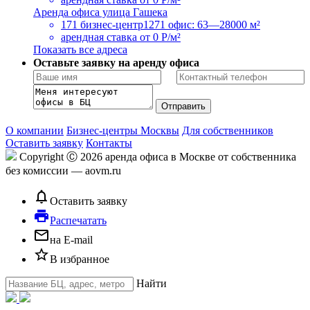
Аренда офиса улица Гашека
171 бизнес-центр
1271 офис: 63—28000 м²
арендная ставка
от 0 Р/м²
Показать все адреса
Оставьте заявку на аренду офиса
О компании
Бизнес-центры Москвы
Для собственников
Оставить заявку
Контакты
Copyright Ⓒ 2026 аренда офиса в Москве от собственника
без комиссии — aovm.ru
notifications_none
Оставить заявку
local_printshop
Распечатать
mail_outline
на E-mail
star_border
В избранное
Найти