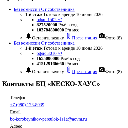
Без комиссии
От собственника
1-й этаж
Готово к аренде
10 июня 2026
офис 1505 м²
827520000
Р/м² в год
103784800000
Р/в мес
notifications
attach_file
photo_camera
Оставить заявку
Презентация
Фото (8)
Без комиссии
От собственника
1-й этаж
Готово к аренде
10 июня 2026
офис 3010 м²
1655000000
Р/м² в год
415129166666
Р/в мес
notifications
attach_file
photo_camera
Оставить заявку
Презентация
Фото (8)
Контакты БЦ «КЕСКО-ХАУС»
Телефон
+7 (980) 173-8939
Email
bc-korobeynikov-pereulok-1s1a@aovm.ru
Адрес