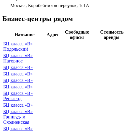
Москва, Коробейников переулок, 1с1А
Бизнес-центры рядом
Свободные
Стоимость
Название
Адрес
офисы
аренды
БЦ класса «B»
Подольский
БЦ класса «B»
Нагорное
БЦ класса «B»
БЦ класса «B»
БЦ класса «B»
БЦ класса «B»
БЦ класса «B»
Рестленд
БЦ класса «B»
БЦ класса «B»
Гринвуд- м
Сходненская
БЦ класса «B»