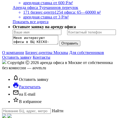
арендная ставка
от 600 Р/м²
Аренда офиса Турчанинов переулок
171 бизнес-центр
1254 офиса: 65—60000 м²
арендная ставка
от 3 Р/м²
Показать все адреса
Оставьте заявку на аренду офиса
О компании
Бизнес-центры Москвы
Для собственников
Оставить заявку
Контакты
Copyright Ⓒ 2026 аренда офиса в Москве от собственника
без комиссии — aovm.ru
notifications_none
Оставить заявку
local_printshop
Распечатать
mail_outline
на E-mail
star_border
В избранное
Найти