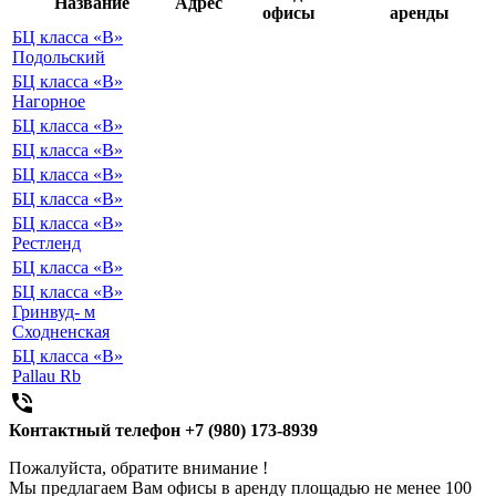
Название
Адрес
офисы
аренды
БЦ класса «B»
Подольский
БЦ класса «B»
Нагорное
БЦ класса «B»
БЦ класса «B»
БЦ класса «B»
БЦ класса «B»
БЦ класса «B»
Рестленд
БЦ класса «B»
БЦ класса «B»
Гринвуд- м
Сходненская
БЦ класса «B»
Pallau Rb

Контактный телефон
+7 (980) 173-8939
Пожалуйста, обратите внимание !
Мы предлагаем Вам офисы в аренду площадью не менее 100