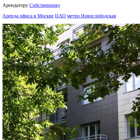
Арендатору
Собственнику
Аренда офиса в Москве
ЦАО
метро Новослободская