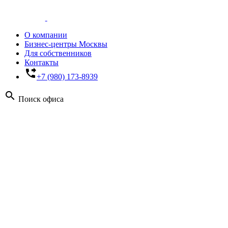
О компании
Бизнес-центры Москвы
Для собственников
Контакты
phone_forwarded
+7 (980) 173-8939
search
Поиск офиса