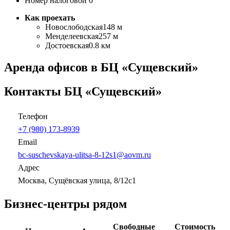
Номер налоговой
0
Как проехать
Новослободская
148 м
Менделеевская
257 м
Достоевская
0.8 км
Аренда офисов в БЦ «Сущевский»
Контакты БЦ «Сущевский»
Телефон
+7 (980) 173-8939
Email
bc-suschevskaya-ulitsa-8-12s1@aovm.ru
Адрес
Москва, Сущёвская улица, 8/12с1
Бизнес-центры рядом
Свободные
Стоимость