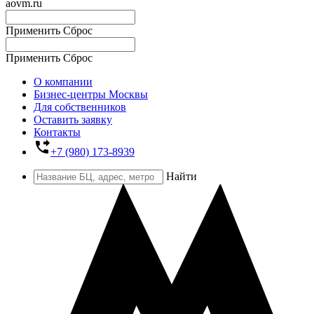
aovm.ru
Применить
Сброс
Применить
Сброс
О компании
Бизнес-центры Москвы
Для собственников
Оставить заявку
Контакты
phone_forwarded
+7 (980) 173-8939
Найти