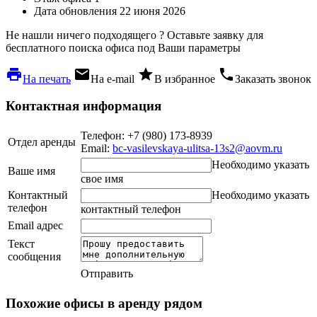
Дата обновления
22 июня 2026
Не нашли ничего подходящего ?
Оставьте заявку для
бесплатного поиска офиса под Ваши параметры
local_printshop
local_post_office
star
phone
На печать
На e-mail
В избранное
Заказать звонок
Контактная информация
Телефон: +7 (980) 173-8939
Отдел аренды
Email:
bc-vasilevskaya-ulitsa-13s2@aovm.ru
Необходимо указать
Ваше имя
свое имя
Контактный
Необходимо указать
телефон
контактный телефон
Email адрес
Текст
сообщения
Отправить
Похожие офисы в аренду рядом