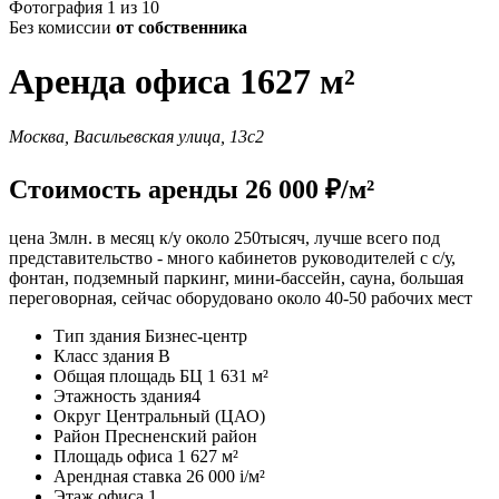
Фотография 1 из 10
Без комиссии
от собственника
Аренда офиса 1627 м²
Москва, Васильевская улица, 13с2
Стоимость аренды 26 000 ₽/м²
цена 3млн. в месяц к/у около 250тысяч, лучше всего под
представительство - много кабинетов руководителей с с/у,
фонтан, подземный паркинг, мини-бассейн, сауна, большая
переговорная, сейчас оборудовано около 40-50 рабочих мест
Тип здания
Бизнес-центр
Класс здания
B
Общая площадь БЦ
1 631 м²
Этажность здания
4
Округ
Центральный (ЦАО)
Район
Пресненский район
Площадь офиса
1 627 м²
Арендная ставка
26 000
i
/м²
Этаж офиса
1