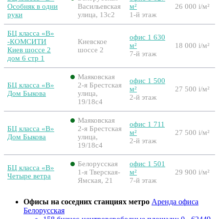
Особняк в одни
Васильевская
м²
26 000
i
/м²
руки
улица, 13с2
1-й этаж
БЦ класса «B»
офис 1 630
-КОМСИТИ
Киевское
м²
18 000
i
/м²
Киев шоссе 2
шоссе 2
7-й этаж
дом 6 стр 1
Маяковская
офис 1 500
БЦ класса «B»
2-я Брестская
м²
27 500
i
/м²
Дом Быкова
улица,
2-й этаж
19/18с4
Маяковская
офис 1 711
БЦ класса «B»
2-я Брестская
м²
27 500
i
/м²
Дом Быкова
улица,
2-й этаж
19/18с4
Белорусская
офис 1 501
БЦ класса «B»
1-я Тверская-
м²
29 900
i
/м²
Четыре ветра
Ямская, 21
7-й этаж
Офисы на соседних станциях метро
Аренда офиса
Белорусская