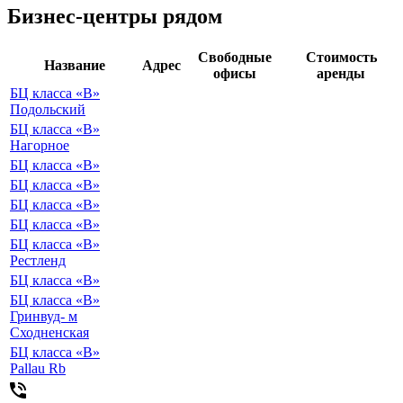
Бизнес-центры рядом
Свободные
Стоимость
Название
Адрес
офисы
аренды
БЦ класса «B»
Подольский
БЦ класса «B»
Нагорное
БЦ класса «B»
БЦ класса «B»
БЦ класса «B»
БЦ класса «B»
БЦ класса «B»
Рестленд
БЦ класса «B»
БЦ класса «B»
Гринвуд- м
Сходненская
БЦ класса «B»
Pallau Rb
