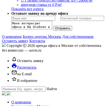
171 бизнес-центр
1565 офисов: 63—28000 м²
арендная ставка
от 0 Р/м²
Показать все адреса
Оставьте заявку на аренду офиса
О компании
Бизнес-центры Москвы
Для собственников
Оставить заявку
Контакты
Copyright Ⓒ 2026 аренда офиса в Москве от собственника
без комиссии — aovm.ru
notifications_none
Оставить заявку
local_printshop
Распечатать
mail_outline
на E-mail
star_border
В избранное
Найти
О компании