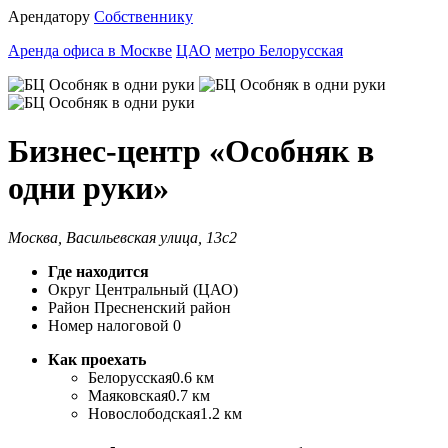
Арендатору
Собственнику
Аренда офиса в Москве
ЦАО
метро Белорусская
Бизнес-центр «Особняк в
одни руки»
Москва, Васильевская улица, 13с2
Где находится
Округ
Центральный (ЦАО)
Район
Пресненский район
Номер налоговой
0
Как проехать
Белорусская
0.6 км
Маяковская
0.7 км
Новослободская
1.2 км