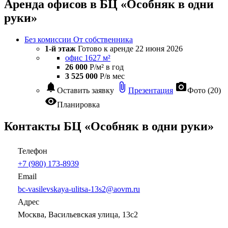
Аренда офисов в БЦ «Особняк в одни
руки»
Без комиссии
От собственника
1-й этаж
Готово к аренде
22 июня 2026
офис 1627 м²
26 000
Р/м² в год
3 525 000
Р/в мес
notifications
attach_file
photo_camera
Оставить заявку
Презентация
Фото (20)
visibility
Планировка
Контакты БЦ «Особняк в одни руки»
Телефон
+7 (980) 173-8939
Email
bc-vasilevskaya-ulitsa-13s2@aovm.ru
Адрес
Москва, Васильевская улица, 13с2